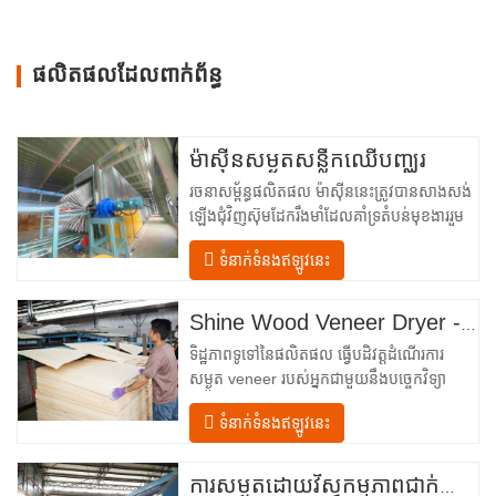
ផលិតផលដែលពាក់ព័ន្ធ
ម៉ាស៊ីនសម្ងួតសន្លឹកឈើបញ្ឈរ
រចនាសម្ព័ន្ធផលិតផល ម៉ាស៊ីននេះត្រូវបានសាងសង់
ឡើងជុំវិញស៊ុមដែករឹងមាំដែលគាំទ្រតំបន់មុខងាររួម
បញ្ចូលគ្នាចំនួនបួន ដែលត្រូវបានរៀបចំជា
ទំនាក់ទំនងឥឡូវនេះ
លំហូរលីនេអ៊ែរពីការបញ្ចូលទៅការបញ្ចេញ។ ផ្នែក
បញ្ចូល– បំពាក់ដោយឧបករណ៍បញ្ជូនចូល និងយន្ត
ការតម្រឹមច្បាស់លាស់ដែលដឹកនាំសន្លឹកឈើប្រណិត
Shine Wood Veneer Dryer - គំរូបង្ហោះផលិតផលពេញលេញ
នីមួយៗបញ្ឈរចូលទៅក្នុងបន្ទប់សម្ងួត។…
ទិដ្ឋភាពទូទៅនៃផលិតផល ធ្វើបដិវត្តដំណើរការ
សម្ងួត veneer របស់អ្នកជាមួយនឹងបច្ចេកវិទ្យា
កម្រិតខ្ពស់ Shenghuai The Shine
ទំនាក់ទំនងឥឡូវនេះ
Roller ម៉ាស៊ីនសម្ងួត veneer តំណាងឱ្យរបក
គំហើញនៅក្នុង veneer ឈើ បច្ចេកវិទ្យាកែច្នៃ។
រចនាឡើងសម្រាប់ក្រុមហ៊ុនផលិតក្តារបន្ទះ រោង
ការសម្ងួតដោយវិស្វកម្មភាពជាក់លាក់សម្រាប់គុណភាព និងទិន្នផលឈើល្អបំផុត