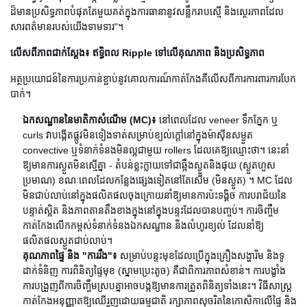
ដ៏មានប្រសិទ្ធភាពបំផុតតែមួយគត់ក្នុងការធានានូវសន្លឹករាបស្មើ និងស្ថេរភាពដែល
សារពត៌មានរបស់យើងទាមទារ"។
លើសពីភាពជាក់ស្តែង៖ ឥទ្ធិពល Ripple ទៅលើគុណភាព និងប្រសិទ្ធភាព
អត្ថប្រយោជន៍នៃការប្រកាន់ខ្ជាប់នូវគោលការណ៍កាត់កែងគឺលើសពីការការពារការបែក
បាក់។
ឯកសណ្ឋាននៃមាតិកាសំណើម (MC)៖
នៅពេលដែល veneer ទឹកភ្នែក ឬ
curls វាបង្កើតផ្លូវមិនទៀងទាត់សម្រាប់ខ្យល់ក្តៅនៅក្នុងម៉ាស៊ីនសម្ងួត
convective ឬទំនាក់ទំនងមិនល្អជាមួយ rollers ដែលគេឱ្យឈ្មោះថា។ នេះនាំ
ឱ្យមានការស្ងួតមិនស្មើគ្នា - តំបន់ខ្លះក្លាយទៅជាឆ្អឹងស្ងួតនិងផុយ (ស្ងួតហួស
ប្រមាណ) ខណៈពេលដែលកន្លែងផ្សេងទៀតនៅតែសើម (មិនស្ងួត) ។ MC ដែល
មិនជាប់លាប់នៅក្នុងផលិតផលចុងក្រោយនាំឱ្យមានការប៉ះទង្គិច ការបរាជ័យនៃ
បន្ទាត់ស្អិត និងភាពតានតឹងខាងក្នុងនៅក្នុងបន្ទះដែលបានបញ្ចប់។ ការចិញ្ចឹម
កាត់កែងលើកកម្ពស់ទំនាក់ទំនងឯកសណ្ឋាន និងលំហូរខ្យល់ ដែលនាំឱ្យ
ផលិតផលស្ងួតជាប់លាប់។
គុណភាពផ្ទៃ និង "ការរឹង"៖
សម្រាប់​បន្ទះ​មុខ​ដែល​ប្រើ​ក្នុង​គ្រឿង​សង្ហារិម និង​ទូ
ដាក់​ទំនិញ ការ​ពិនិត្យ​ផ្ទៃ​មុខ (ស្នាម​ប្រេះ​តូច) គឺ​ជា​ពិការភាព​សំខាន់។ ការបង្ខាំង
ការបង្រួញពីការចិញ្ចឹមស្របគ្នាអាចបង្កឱ្យមានការត្រួតពិនិត្យទាំងនេះ។ វិធីសាស្ត្រ
កាត់កែងអនុញ្ញាតឱ្យឈើរួញដោយធម្មជាតិ រក្សាភាពសុចរិតនៃកោសិកាលើផ្ទៃ និង