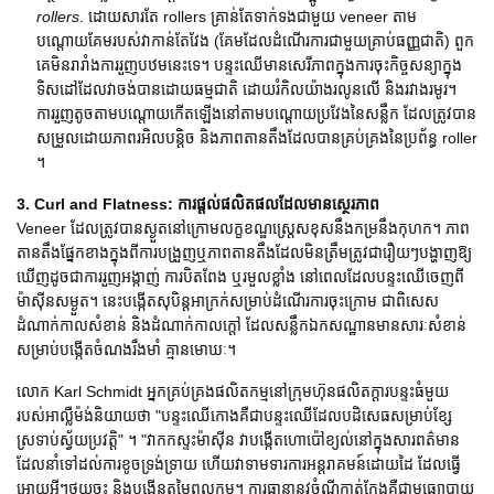
rollers
. ដោយសារតែ rollers គ្រាន់តែទាក់ទងជាមួយ veneer តាម
បណ្តោយគែមរបស់វាកាន់តែវែង (គែមដែលដំណើរការជាមួយគ្រាប់ធញ្ញជាតិ) ពួក
គេមិនរារាំងការរួញបឋមនេះទេ។ បន្ទះឈើមានសេរីភាពក្នុងការចុះកិច្ចសន្យាក្នុង
ទិសដៅដែលវាចង់បានដោយធម្មជាតិ ដោយរំកិលយ៉ាងរលូនលើ និងរវាងរមូរ។
ការរួញតូចតាមបណ្តោយកើតឡើងនៅតាមបណ្តោយប្រវែងនៃសន្លឹក ដែលត្រូវបាន
សម្រួលដោយភាពរអិលបន្តិច និងភាពតានតឹងដែលបានគ្រប់គ្រងនៃប្រព័ន្ធ roller
។
3. Curl and Flatness: ការផ្តល់ផលិតផលដែលមានស្ថេរភាព
Veneer ដែលត្រូវបានស្ងួតនៅក្រោមលក្ខខណ្ឌស្ត្រេសខុសនឹងកម្រនឹងកុហក។ ភាព
តានតឹងផ្នែកខាងក្នុងពីការបង្រួញឬភាពតានតឹងដែលមិនត្រឹមត្រូវជារឿយៗបង្ហាញឱ្យ
ឃើញដូចជាការរួញអង្កាញ់ ការបិតពែង ឬរមួលខ្លាំង នៅពេលដែលបន្ទះឈើចេញពី
ម៉ាស៊ីនសម្ងួត។ នេះបង្កើតសុបិន្តអាក្រក់សម្រាប់ដំណើរការចុះក្រោម ជាពិសេស
ដំណាក់កាលសំខាន់ និងដំណាក់កាលក្តៅ ដែលសន្លឹកឯកសណ្ឋានមានសារៈសំខាន់
សម្រាប់បង្កើតចំណងរឹងមាំ គ្មានមោឃៈ។
លោក Karl Schmidt អ្នកគ្រប់គ្រងផលិតកម្មនៅក្រុមហ៊ុនផលិតក្តារបន្ទះធំមួយ
របស់អាល្លឺម៉ង់និយាយថា "បន្ទះឈើកោងគឺជាបន្ទះឈើដែលបដិសេធសម្រាប់ខ្សែ
ស្រទាប់ស្វ័យប្រវត្តិ" ។ "វាកកស្ទះម៉ាស៊ីន វាបង្កើតហោប៉ៅខ្យល់នៅក្នុងសារពត៌មាន
ដែលនាំទៅដល់ការខូចទ្រង់ទ្រាយ ហើយវាទាមទារការអន្តរាគមន៍ដោយដៃ ដែលធ្វើ
អោយអ្វីៗថយចុះ និងបង្កើនតម្លៃពលកម្ម។ ការធានានូវចំណីកាត់កែងគឺជាមធ្យោបាយ