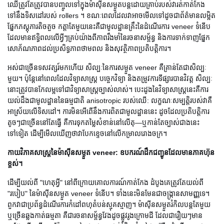
ឈើត្រូវតែត្រូវបានបញ្ចូលទៅក្នុងម៉ាស៊ីនសម្ងួតបន្តដោយគ្រាប់របស់វារត់កាត់កែង
ទៅនឹងទិសដៅរបស់ rollers ។ ខណៈពេលដែលវាអាចមើលទៅដូចជាព័ត៌មានលម្អិត
ផ្នែកភស្តុភារតិចតួច កត្តាតែមួយនេះគឺជាមូលដ្ឋានគ្រឹះនៃដំណើរការ veneer ទំនើប
ដែលមានឥទ្ធិពលលើអ្វីៗគ្រប់យ៉ាងពីភាពរឹងមាំនៃរចនាសម្ព័ន្ធ និងការទាក់ទាញផ្នែក
សោភ័ណភាពដល់ប្រសិទ្ធភាពថាមពល និងសុវត្ថិភាពប្រតិបត្តិការ។
អស់ជាច្រើនទសវត្សរ៍មកហើយ សិល្បៈនៃការសម្ងួត veneer គឺគ្រាន់តែជាសិល្បៈ
មួយ។ ប៉ុន្តែនៅពេលដែលវិទ្យាសាស្រ្ត បច្ចេកវិទ្យា និងតម្រូវការទីផ្សារបានវិវត្ត សិល្បៈ
នោះត្រូវបានកែលម្អទៅជាវិទ្យាសាស្ត្រច្បាស់លាស់។ បេះដូងនៃវិទ្យាសាស្រ្តនេះគឺការ
យល់ដឹងជាមូលដ្ឋាននៃធម្មជាតិ anisotropic របស់ឈើ: លក្ខណៈសម្បត្តិរបស់វាគឺ
អាស្រ័យលើទិសដៅ។ ការមិនអើពើនឹងការពិតជាមូលដ្ឋាននេះ ដូចដែលប្រតិបត្តិការ
តូចៗជាច្រើននៅតែធ្វើ គឺការទុកតម្លៃសំខាន់នៅលើតុ—ឬកាន់តែច្បាស់ជាងនេះ
ទៅទៀត ដើម្បីមើលឃើញថាវាបែកខ្ទេចនៅលើកម្រាលរោងចក្រ។
កាយវិភាគសាស្ត្រនៃម៉ាស៊ីនសម្ងួត veneer: ឧបករណ៍ដឹកជញ្ជូនដែលមានភាគហ៊ុន
ខ្ពស់។
ដើម្បីយល់ពី "ហេតុអ្វី" នៅពីក្រោយគោលការណ៍កាត់កែង ដំបូងគេត្រូវតែយល់ពី
"របៀប" នៃម៉ាស៊ីនសម្ងួត veneer ទំនើប។ ទាំងនេះមិនមែនជាចង្ក្រានសាមញ្ញទេ។
ពួកវាជាប្រព័ន្ធដំណើរការកំដៅពហុតំបន់ស្មុគស្មាញ។ ម៉ាស៊ីនសម្ងួតរំកិលបន្តតែមួយ
ឬច្រើនឆ្លងកាត់ធម្មតា គឺជារចនាសម្ព័ន្ធវែងដូចផ្លូវរូងក្រោមដី ដែលជារឿយៗមាន