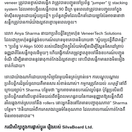
veneer ត្រូវបានខ្ទាស់ជាសន្លឹក វាត្រូវបានបញ្ជូនទៅប្រព័ន្ធ "jumper" ឬ stacking
system ដែលអាចបង្វិលសន្លឹកបាន 90 ដឺក្រេ មុនពេលវាត្រូវបានបញ្ចូលទៅក្នុង
ម៉ាស៊ីនសម្ងួតដោយស្វ័យប្រវត្តិ។ ប្រព័ន្ធតម្រឹមដែលដឹកនាំដោយឡាស៊ែរអាចធានាថា
សន្លឹកត្រូវបានការ៉េយ៉ាងល្អឥតខ្ចោះមុនពេលចូល។
លោក Anya Sharma នាយកប្រតិបត្តិនៃក្រុមហ៊ុន VeneerTech Solutions
ដែលជាក្រុមហ៊ុនផ្គត់ផ្គង់ឧបករណ៍ឈានមុខគេបាននិយាយថា "ស្វ័យប្រវត្តិគឺជាគន្លឹះ"
។ "ប្រព័ន្ធ V-Align 5000 របស់យើងប្រើចក្ខុវិស័យម៉ាស៊ីនដើម្បីស្កែនទិសដៅគ្រាប់
ធញ្ញជាតិនៃសន្លឹកចូលនីមួយៗ ហើយធ្វើការកែតម្រូវខ្នាតតូចទៅនឹងឧបករណ៍បញ្ជូន
ចំណី ដើម្បីធានាបាននូវធាតុកាត់កែងដ៏ល្អឥតខ្ចោះ ទោះបីជាសន្លឹកមានរាងមិនទៀង
ទាត់ក៏ដោយ។
ទោះជាយ៉ាងណាក៏ដោយបច្ចេកវិទ្យាតែមួយមិនគ្រប់គ្រាន់ទេ។ ការបណ្តុះបណ្តាល
ប្រតិបត្តិករដ៏ទូលំទូលាយគឺមានសារៈសំខាន់ណាស់។ កម្មករត្រូវតែយល់
ហេតុអ្វី
នៅពី
ក្រោយច្បាប់។ Sharma បន្ថែមថា "អ្នកអាចមានឧបករណ៍ល្អបំផុត ប៉ុន្តែប្រសិនបើ
ប្រតិបត្តិករនៅលើបន្ទាត់មិនយល់ពីឥទ្ធិពលមហន្តរាយនៃការអនុញ្ញាតឱ្យសន្លឹកពីរបី
រអិលឆ្លងកាត់ស្របទៅនឹង rollers នោះអ្នកនឹងនៅតែមានបញ្ហាគុណភាព" Sharma
បន្ថែម។ "វានិយាយអំពីការកសាងវប្បធម៌នៃគុណភាព ដែលគោលការណ៍កាត់កែងគឺ
មិនអាចចរចាបាន"។
ករណីសិក្សាក្នុងការផ្លាស់ប្តូរ៖ រឿងរបស់ SilvaBoard Ltd.