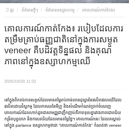
ផ្ទះ
ព័ត៌មានថ្មីៗ
ព័ត៌មានឧស្សាហកម្ម
គោលការណ៍កាត់កែង៖
របៀបដែលការតម្រឹមគ្រាប់ធញ្ញជាតិនៅក្នុងការសម្ងួត veneer គឺបដិវត្តទិន្នផល
គោលការណ៍កាត់កែង៖ របៀបដែលការ
តម្រឹមគ្រាប់ធញ្ញជាតិនៅក្នុងការសម្ងួត
និងគុណភាពនៅក្នុងឧស្សាហកម្មឈើ
veneer គឺបដិវត្តទិន្នផល និងគុណ
ភាពនៅក្នុងឧស្សាហកម្មឈើ
2025/10/20 11:02
នៅក្នុងពិភពឯកទេសខ្ពស់ដែលមានតម្លៃរាប់ពាន់លានដុល្លារនៃផលិតផលឈើដែល
ផលិតដោយវិស្វកម្ម ដែលភាគរយនៃមីក្រូ និងសំណើមកំណត់ប្រាក់ចំណេញ
គោលការណ៍ដែលហាក់ដូចជាសាមញ្ញជាញឹកញាប់គឺភាពខុសគ្នារវាងភាពជោគជ័យ
កម្រិតបុព្វលាភ និងការបរាជ័យដែលមានតម្លៃថ្លៃ។ គោលការណ៍នេះ ដែលគេស្គាល់
នៅក្នុង parlance ឧស្សាហកម្មថាជា "គោលការណ៍កាត់កែង" កំណត់ថា veneer