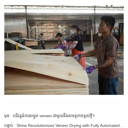
មុន : បដិវត្តន៍ការសម្ងួត veneer ជាមួយនឹងសមត្ថភាពខ្ពស់ថ្មី។
បន្ទាប់ : Shine Revolutionizes Veneer Drying with Fully Automated, AI-Powered Drying Systems