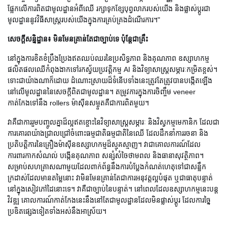
ផ្អែកលើការពិតជាមូលដ្ឋានអំពីឈើ រក្សាទុកខ្សែបុព្វលាភរបស់យើង និងផ្លាស់ប្តូរជា
មូលដ្ឋាននូវវិធីសាស្រ្តរបស់យើងក្នុងការគ្រប់គ្រងដំណើរការ។"
សេចក្តីសន្និដ្ឋាន៖ មិនមែនគ្រាន់តែជាច្បាប់ទេ ប៉ុន្តែជាគ្រឹះ
នៅក្នុងការខិតខំប្រឹងប្រែងឥតឈប់ឈរនៃប្រសិទ្ធភាព និងគុណភាព ឧស្សាហកម្ម
ផលិតផលឈើកំពុងងាកទៅរកស្វ័យប្រវត្តិកម្ម AI និងវិទ្យាសាស្ត្រសម្ភារៈកម្រិតខ្ពស់។
ទោះជាយ៉ាងណាក៏ដោយ ដំណោះស្រាយដ៏ទំនើបទាំងនេះត្រូវតែត្រូវបានបង្កើតឡើង
នៅលើមូលដ្ឋាននៃសេចក្តីពិតជាមូលដ្ឋាន។ តម្រូវការក្នុងការចិញ្ចឹម veneer
កាត់កែងទៅនឹង rollers ម៉ាស៊ីនសម្ងួតគឺជាការពិតមួយ។
វាគឺជាការរួមបញ្ចូលគ្នាដ៏ល្អឥតខ្ចោះនៃវិទ្យាសាស្ត្រសម្ភារៈ និងវិស្វកម្មមេកានិក ដែលជា
ការគោរពយ៉ាងជ្រាលជ្រៅចំពោះធម្មជាតិធម្មជាតិនៃឈើ ដែលដឹកនាំការរចនា និង
ប្រតិបត្តិការនៃគ្រឿងម៉ាស៊ីនឧស្សាហកម្មដ៏ស្មុគស្មាញ។ វាជាគោលការណ៍ដែល
ការពារកាកសំណល់ បង្កើនគុណភាព សន្សំសំចៃថាមពល និងធានាសុវត្ថិភាព។
សម្រាប់សហគ្រាសណាមួយដែលពាក់ព័ន្ធនឹងការបំប្លែងកំណត់ហេតុទៅជាសន្លឹក
ក្រដាស់ដែលមានតម្លៃនោះ វាមិនមែនគ្រាន់តែជាការអនុវត្តល្អបំផុត ឬជាធាតុបន្ទាត់
នៅក្នុងសៀវភៅដៃនោះទេ។ វាគឺជាច្បាប់នៃបន្ទាត់។ នៅពេលដែលឧស្សាហកម្មនេះបន្ត
វិវឌ្ឍ គោលការណ៍កាត់កែងនេះនឹងនៅតែជាមូលដ្ឋានដែលមិនផ្លាស់ប្តូរ ដែលការច្នៃ
ប្រឌិតផ្សេងទៀតទាំងអស់នឹងអាស្រ័យ។