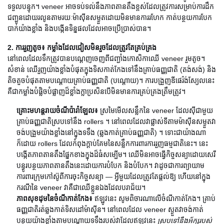
ទទួលបន្ទុក។ veneer អាចទប់ទល់នឹងភាពតានតឹងខ្ពស់ដែលត្រូវការសម្រាប់ការដឹក
ជញ្ជូនដោយរលូនតាមរយៈម៉ាស៊ីនសម្ងួតដោយមិនមានការរហែក កាត់បន្ថយការបែក
បាក់យ៉ាងខ្លាំង និងបង្កើនទិន្នផលដែលអាចប្រើប្រាស់បាន។
2. ការរួញតូច៖ កម្លាំងដែលជៀសមិនរួចដែលត្រូវតែគ្រប់គ្រង
នៅពេលដែលទឹកត្រូវបានបណ្តេញចេញពីជញ្ជាំងកោសិកាឈើ veneer រួមតូច។
សំខាន់ ឈើ​រួញ​យ៉ាង​ខ្លាំង​បំផុត​ក្នុង​ទិស​កាត់​កែង​ទៅ​នឹង​គ្រាប់​ធញ្ញជាតិ (តង់សង់) និង​
តិចតួច​បំផុត​តាម​បណ្តោយ​គ្រាប់​ធញ្ញជាតិ (បណ្តោយ)។ ការបង្រួញឌីផេរ៉ង់ស្យែលនេះ
គឺជាកម្លាំងបំផ្លិចបំផ្លាញដ៏ខ្លាំងក្លាប្រសិនបើមិនមានការគ្រប់គ្រងត្រឹមត្រូវ។
គ្រោះមហន្តរាយចំណីប៉ារ៉ាឡែល៖
ស្រមៃមើលសន្លឹកនៃ veneer ដែលស៊ីជាមួយ
គ្រាប់ធញ្ញជាតិស្របទៅនឹង rollers ។ នៅពេលដែលវាផ្លាស់ទីតាមម៉ាស៊ីនសម្ងួតវា
ចង់បង្រួមយ៉ាងខ្លាំងនៅក្នុងទទឹង (ឆ្លងកាត់គ្រាប់ធញ្ញជាតិ) ។ ទោះជាយ៉ាងណា
ក៏ដោយ rollers ដែលកំពុងក្តាប់គែមនៃសន្លឹកការពារការរួញធម្មជាតិនេះ។ នេះ
បង្កើតភាពតានតឹងផ្នែកខាងក្នុងដ៏ធំសម្បើម។ ឈើមិនអាចធ្វើកិច្ចសន្យាដោយសេរី
បន្ធូរបន្ថយភាពតានតឹងនេះដោយការបំបែក និងបំបែក។ វាដូចជាការព្យាយាម
ការពារក្រុមកៅស៊ូពីការចុះកិច្ចសន្យា — អ្វីមួយដែលត្រូវតែផ្តល់ឱ្យ ហើយនៅក្នុង
ករណីនៃ veneer វាគឺជាឈើខ្លួនឯងដែលបរាជ័យ។
ភាពសុខដុមនៃចំណីកាត់កែង៖
ឥឡូវនេះ សូមពិចារណាលើចំណីកាត់កែង។ គ្រាប់
ធញ្ញជាតិរត់ឆ្លងកាត់ទិសដៅម៉ាស៊ីន។ នៅពេលដែល veneer ស្ងួតវាចង់កាត់
បន្ថយយ៉ាងខ្លាំងតាមបណ្តោយទទឹងរបស់វាដែលឥឡូវនេះ
ស្របទៅនឹងអ័ក្សរបស់