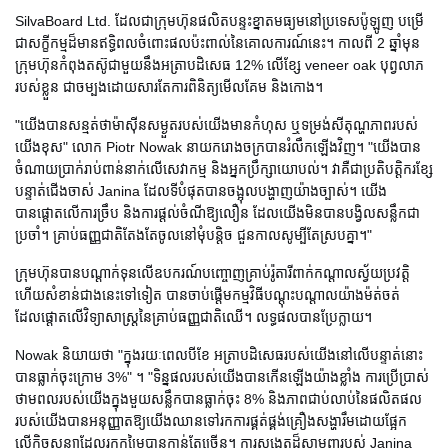
SilvaBoard Ltd. ដែលជាក្រុមហ៊ុនផលិតបន្ទះខ្នាតមធ្យមនៅប្រទេសប៉ូឡូញ បម្រើ
ជាសក្ខីកម្មដ៏មានឥទ្ធិពលចំពោះផលប៉ះពាល់នៃគោលការណ៍នេះ។ កាលពី 2 ឆ្នាំមុន
ក្រុមហ៊ុនកំពុងតស៊ូជាមួយនឹងអត្រាបដិសេធ 12% លើខ្សែ veneer oak បុព្វលាភ
របស់ខ្លួន ជាចម្បងដោយសារតែការពិនិត្យមើលគែម និងកោង។
"យើងបានសន្មត់ថាម៉ាស៊ីនសម្ងួតរបស់យើងមានកំហុស ឬទម្រង់សីតុណ្ហភាពរបស់
យើងខុស" លោក Piotr Nowak នាយករោងចក្របានរំលឹកឡើងវិញ។ "យើងបាន
ចំណាយប្រាក់រាប់ពាន់នាក់លើសេវាកម្ម និងអ្នកប្រឹក្សាយោបល់។ វាគឺជាប្រតិបត្តិករខ្សែ
បន្ទាត់ជើងចាស់ Janina ដែលទីបំផុតបានចង្អុលបង្ហាញយ៉ាងច្បាស់។ យើង
បានផ្តោតលើការច្រឹប និងការផ្តល់ចំណីឱ្យលឿន ដែលយើងមិនបានបង្វិលសន្លឹកជា
ប្រចាំ។ គ្រាប់ធញ្ញជាតិតែងតែចូលនៅមុំបន្តិច ជួនកាលសូម្បីតែស្របគ្នា។"
ក្រុមហ៊ុនបានបណ្តាក់ទុនលើឧបករណ៍បញ្ចោញគ្រាប់រ៉ូតារីពាក់កណ្តាលស្វ័យប្រវត្តិ
ហើយសំខាន់ជាងនេះទៅទៀត បានចាប់ផ្តើមកម្មវិធីបណ្តុះបណ្តាលយ៉ាងម៉ត់ចត់
ដែលផ្តោតលើវិទ្យាសាស្ត្រនៃគ្រាប់ធញ្ញជាតិឈើ។ លទ្ធផលបានប្រែក្លាយ។
Nowak និយាយថា "ក្នុងរយៈពេលបីខែ អត្រាបដិសេធរបស់យើងនៅលើបន្ទាត់នោះ
បានធ្លាក់ចុះក្រោម 3%" ។ "ទិន្នផលរបស់យើងបានកើនឡើងយ៉ាងខ្លាំង ការប្រើប្រាស់
ថាមពលរបស់យើងក្នុងមួយសន្លឹកបានធ្លាក់ចុះ 8% និងភាពជាប់លាប់នៃផលិតផល
របស់យើងបានអនុញ្ញាតឱ្យយើងឈានទៅរកការផ្គត់ផ្គង់គ្រឿងសង្ហារឹមដោយផ្អែក
លើកិច្ចសន្យាដែលរកកម្រៃបានកាន់តែច្រើន។ ការសង្កេតដ៏សាមញ្ញរបស់ Janina