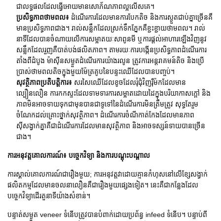
ជាលទ្ធផលដែលធ្វើអោយមានសោភ័ណភាពល្អលើសគេ។
ប្រសិទ្ធភាពថាមពល៖
ដំណើរការ​ដែល​មាន​ការ​បែក​តិច និង​ការ​ស្ងួត​ជាប់​គ្នា​ច្រើន​គឺ​
មាន​ប្រសិទ្ធភាព​ជាង។ រាល់សន្លឹកដែលស្រក់ទឹកភ្នែកគឺខ្ជះខ្ជាយថាមពល។ រាល់
នាទីដែលបានចំណាយលើការសម្អាតយៈសាពូនមី ឬការផ្តល់អាហារឡើងវិញនូវ
សន្លឹកដែលរួញគឺបាត់បង់ផលិតភាព។ តាមរយៈការបង្កើនប្រសិទ្ធភាពដំណើរការ
តាំងពីដំបូង ម៉ាស៊ីនសម្ងួតដំណើរការយ៉ាងរលូន ត្រូវការអន្តរាគមន៍តិច និងប្រើ
ប្រាស់ថាមពលតិចក្នុងមួយម៉ែត្រគូបនៃបន្ទះឈើដែលបានបញ្ចប់។
សុវត្ថិភាពប្រតិបត្តិការ៖
សរសៃឈើដែលខូចដែលរុំជុំវិញរ៉ឺម៉កដែលមាន
ល្បឿនលឿន ការកកស្ទះដែលទាមទារការសម្អាតដោយដៃក្នុងបរិយាកាសក្តៅ និង
ភាពមិនអាចទាយទុកជាមុនបានជាទូទៅនៃដំណើរការមិនត្រឹមត្រូវ សុទ្ធតែរួម
ចំណែកដល់គ្រោះថ្នាក់សុវត្ថិភាព។ ដំណើរ​ការ​ចំណី​កាត់​កែង​ដែល​មាន​ភាព​
ស៊ីសង្វាក់​គ្នា​គឺ​ជា​ដំណើរ​ការ​ដែល​មាន​សុវត្ថិភាព​ និង​អាច​ទស្សន៍ទាយ​បាន​ច្រើន​
ជាង។
ការអនុវត្តគោលការណ៍៖ បច្ចេកវិទ្យា និងការបណ្តុះបណ្តាល
ការ​ស្គាល់​គោលការណ៍​ជា​រឿង​មួយ; ការអនុវត្តវាដោយគ្មានកំហុសនៅលើខ្សែសង្វាក់
ផលិតកម្មដែលមានចលនាលឿនគឺជារឿងមួយផ្សេងទៀត។ នេះគឺជាកន្លែងដែល
បច្ចេកវិទ្យាដើរតួនាទីយ៉ាងសំខាន់។
បន្ទាត់សម្ងួត veneer ទំនើបត្រូវបានបំពាក់ដោយប្រព័ន្ធ infeed ទំនើប។ បន្ទាប់ពី