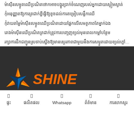
ម៉ាស៊ីនសម្ងួតឈើប្រណិតថោកអាចបង្ហូរប្រាក់ចំណេញរបស់អ្នកដោយស្ងៀមស្ងាត់
កុំអនុញ្ញាតឱ្យការត្រជាក់ខ្លីធ្វើឱ្យខូចដល់ការតម្រៀបសន្លឹកឈើ
កុំវាយតម្លៃម៉ាស៊ីនសម្ងួតឈើប្រណិតដោយផ្អែកលើសមត្ថភាពតែម្នាក់ឯង
រោងម៉ាស៊ីនឈើប្រណិតត្រជាក់ត្រូវការបញ្ចេញខ្យល់មុនពេលកម្តៅបន្ថែម
រក្សាការដឹកជញ្ជូនស្រទាប់ស្តើងឱ្យមានស្ថេរភាពជាមួយនឹងការសម្ងួតដោយខ្យល់ក្តៅដែលគ្រប់គ្រង
ផ្ទះ
ផលិតផល
Whatsapp
ព័ត៌មាន
ការសាកសួរ
ទាក់ទង​មក​ពួក​យើង
អ៊ីមែល:
info@sdshinemachinery.com
ទូរស័ព្ទ:
+8615806625431