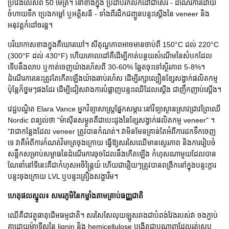
ប្រវែងលើសពី 50 ម៉ែត្រ។ នៅខាងក្នុង ប្រដាប់រំកិលកំដៅជាស៊េរី - ដំណើរការដោយ
ចំហាយទឹក ប្រេងកម្ដៅ ឬអគ្គិសនី - ទាំងពីរដឹកជញ្ជូនបន្ទះស្តើងនៃ veneer និង
អនុវត្តកំដៅចរន្ត។
បរិយាកាសខាងក្នុងគឺឃោរឃៅ។ សីតុណ្ហភាពអាចមានចាប់ពី 150°C ដល់ 220°C
(300°F ដល់ 430°F) ហើយគោលដៅគឺដើម្បីកាត់បន្ថយសំណើមនៃសំបកដែល
ទើបនឹងលាប ឬកាត់ចេញយ៉ាងរហ័សពី 30-60% ឆ្អែតចុះទៅស្ថិរភាព 5-8%។
ដំណើរការនេះត្រូវតែកើតឡើងយ៉ាងឆាប់រហ័ស ដើម្បីរក្សាល្បឿនខ្សែសង្វាក់ផលិតកម្ម
ប៉ុន្តែក៏ថ្នមៗផងដែរ ដើម្បីជៀសវាងការបំផ្លាញបន្ទះឈើដែលស្តើង ជាញឹកញាប់ស្តើង។
វេជ្ជបណ្ឌិត Elara Vance អ្នកវិទ្យាសាស្ត្រផ្នែកសម្ភារៈនៅវិទ្យាស្ថានស្រាវជ្រាវព្រៃឈើ
Nordic ពន្យល់ថា "ម៉ាស៊ីនសម្ងួតគឺជាបេះដូងនៃខ្សែសង្វាក់ផលិតកម្ម veneer" ។
"វាជាកន្លែងដែល veneer ត្រូវបានកំណត់។ វាមិនមែនគ្រាន់តែអំពីការដកទឹកចេញ
ទេ វាគឺអំពីការកំណត់វិមាត្រចុងក្រោយ ធ្វើឱ្យសរសៃឈើមានស្ថេរភាព និងការរៀបចំ
សន្លឹកសម្រាប់សម្ពាធនៃដំណើរការចុចដែលនឹងកើតឡើង កំហុសណាមួយដែលបាន
ណែនាំនៅទីនេះគឺជាកំហុសអចិន្ត្រៃយ៍ ហើយជារឿយៗត្រូវបានពង្រីកនៅក្នុងបន្ទះក្តារ
បន្ទះចុងក្រោយ LVL ឬបន្ទះគ្រឿងសង្ហារឹម។
ហេតុផលស្នូល៖ សមរភូមិនៃកម្លាំងតាមគ្រាប់ធញ្ញជាតិ
ឈើគឺជាវត្ថុធាតុដើមធម្មជាតិ។ សរសៃសែលុយឡូសរាងជាបំពង់វែងរបស់វា ចងភ្ជាប់
គ្នាដោយម៉ាទ្រីសនៃ lignin និង hemicellulose បង្កើតជាបណ្តាញដែលរត់ស្រប