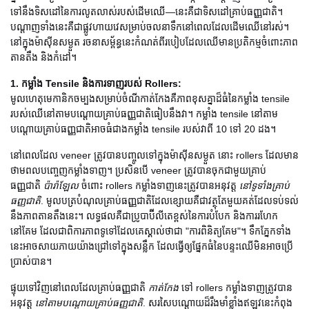
ទៅនឹងទិសដៅនៃការលូតលាស់របស់ដើមឈើ—នេះគឺជាទិសដៅគ្រាប់ធញ្ញជាតិ។
បណ្តាញទាំងនេះគឺជាផ្លូវហាយវេសម្រាប់ចលនាទឹកនៅពេលដែលដើមឈើនៅរស់។
នៅក្នុងម៉ាស៊ីនសម្ងួត រចនាសម្ព័ន្ធនេះកំណត់ពីរបៀបដែលឈើមានប្រតិកម្មចំពោះភាព
តានតឹង និងកំដៅ។
1. កម្លាំង Tensile និងការទាញរបស់ Rollers:
មូលហេតុមេកានិកចម្បងសម្រាប់ចំណីកាត់កែងគឺភាពខុសគ្នាដ៏ធំនៃកម្លាំង tensile
របស់ឈើនៅតាមបណ្តោយគ្រាប់ធញ្ញជាតិធៀបនឹងវា។ កម្លាំង tensile នៅតាម
បណ្តោយគ្រាប់ធញ្ញជាតិអាចធំជាងកម្លាំង tensile របស់វាពី 10 ទៅ 20 ដង។
នៅពេលដែល veneer ត្រូវបានបញ្ចូលទៅក្នុងម៉ាស៊ីនសម្ងួត នោះ rollers ដែលមាន
ថាមពលបញ្ចេញកម្លាំងទាញ។ ប្រសិនបើ veneer ត្រូវបានចុកជាមួយគ្រាប់
ធញ្ញជាតិ
ប៉ារ៉ាឡែល
ចំពោះ rollers កម្លាំងទាញនេះត្រូវបានអនុវត្ត
នៅទូទាំងគ្រាប់
ធញ្ញជាតិ
. មូលបត្របំណុលគ្រាប់ធញ្ញជាតិដែលខ្សោយគឺជាវត្ថុតែមួយគត់ដែលទប់ទល់
នឹងភាពតានតឹងនេះ។ លទ្ធផលគឺជាប្រូបាប៊ីលីតេខ្ពស់នៃការបំបែក និងការរហែក
នៅគែម ដែលជាពិការភាពទូទៅដែលគេស្គាល់ថាជា "ការពិនិត្យគែម"។ ទឹកភ្នែកទាំង
នេះអាចសាយភាយយ៉ាងជ្រៅទៅក្នុងសន្លឹក ដែលធ្វើឲ្យផ្នែកធំនៃបន្ទះឈើមិនអាចប្រើ
ប្រាស់បាន។
ផ្ទុយទៅវិញនៅពេលដែលគ្រាប់ធញ្ញជាតិ
កាត់កែង
ទៅ rollers កម្លាំងទាញត្រូវបាន
អនុវត្ត
នៅតាមបណ្តោយគ្រាប់ធញ្ញជាតិ
. សរសៃបណ្តោយដ៏រឹងមាំខ្លាំងឥឡូវនេះកំពុង