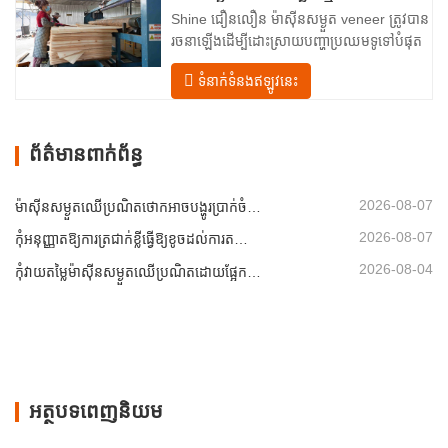
ម៉ាស៊ីនកិនឈើ និងកន្លែងផលិតគ្រឿងសង្ហារិម
Shine ជឿនលឿន ម៉ាស៊ីនសម្ងួត veneer ត្រូវបាន
ទំនើបទាន់សម័យនេះ …
រចនាឡើងដើម្បីដោះស្រាយបញ្ហាប្រឈមទូទៅបំផុត
នៅក្នុង ការស្ងួត veneer៖ សំណើមមិនស្មើគ្នា
ទំនាក់ទំនងឥឡូវនេះ
ថាមពលគ្មានប្រសិទ្ធភាព និងហានិភ័យនៃពិការភាព
ដូចជាការឡើងក្រហម ប្រេះ ឬការប្រែពណ៌។ ដោយ
ធ្វើជាម្ចាស់នៃវិទ្យាសាស្ត្រ ការស្ងួត…
ព័ត៌មានពាក់ព័ន្ធ
2026-08-07
ម៉ាស៊ីនសម្ងួតឈើប្រណិតថោកអាចបង្ហូរប្រាក់ចំណេញរបស់អ្នកដោយស្ងៀមស្ងាត់
2026-08-07
កុំអនុញ្ញាតឱ្យការត្រជាក់ខ្លីធ្វើឱ្យខូចដល់ការតម្រៀបសន្លឹកឈើ
2026-08-04
កុំវាយតម្លៃម៉ាស៊ីនសម្ងួតឈើប្រណិតដោយផ្អែកលើសមត្ថភាពតែម្នាក់ឯង
អត្ថបទពេញនិយម