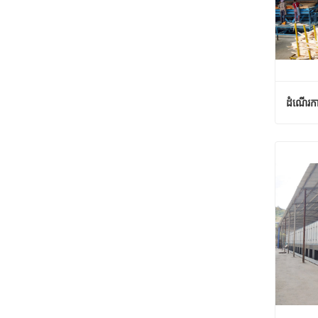
ដំណើរក
ដំណើរក
ទំនាក់