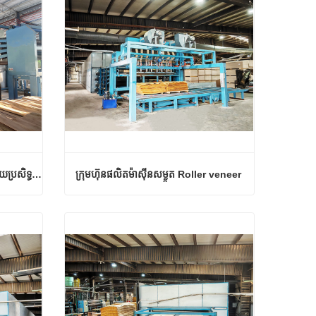
ដំណោះស្រាយស្ងួតហួតហែងប្រកបដោយប្រសិទ្ធភាព
ក្រុមហ៊ុនផលិតម៉ាស៊ីនសម្ងួត Roller veneer
ដំណោះស្រាយស្ងួតហួតហែងប្រកបដោយប្រសិទ្ធភាព
ក្រុមហ៊ុនផលិតម៉ាស៊ីនសម្ងួត Roller veneer
ទំនាក់ទំនងឥឡូវនេះ