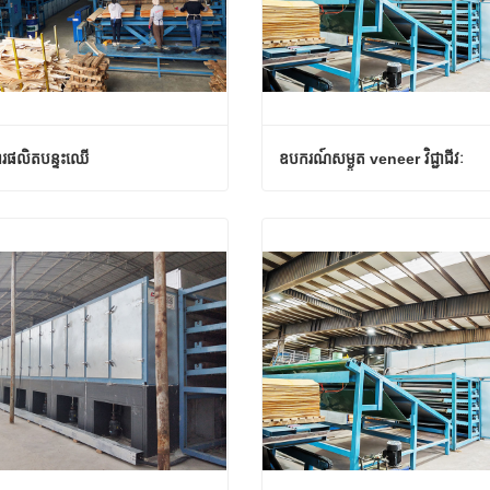
ារផលិតបន្ទះឈើ
ឧបករណ៍សម្ងួត veneer វិជ្ជាជីវៈ
ារផលិតបន្ទះឈើ
ឧបករណ៍សម្ងួត veneer វិជ្ជាជីវៈ
ទំនងឥឡូវនេះ
ទំនាក់ទំនងឥឡូវនេះ