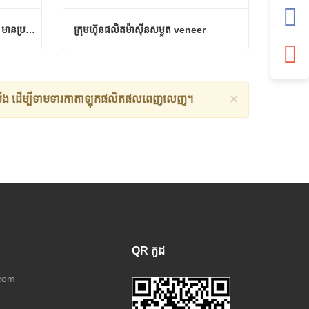
បន្ទាត់ផលិតកម្មនៃការសម្ងួត veneer មានប្រសិទ្ធភាពខ្ពស់។
ក្រុមហ៊ុនផលិតម៉ាស៊ីនសម្ងួត veneer
បន្ទាត់ផលិតកម្មនៃការសម្ងួត veneer មានប្រសិទ្ធភាពខ្ពស់។
ក្រុមហ៊ុនផលិតម៉ាស៊ីនសម្ងួត veneer
ទំនាក់ទំនងឥឡូវនេះ
×
ើង
ដើម្បីទាមទារកាតាឡុកផលិតផលពេញលេញ។
QR កូដ
.com