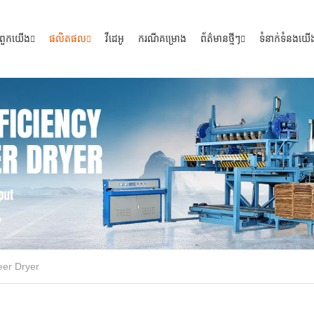
ី​ពួក​យើង
ផលិតផល
វីដេអូ
ករណីគម្រោង
ព័ត៌មានថ្មីៗ
ទំនាក់ទំនងយើ
eer Dryer