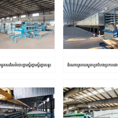
្ងួតសរសៃអំបោះក្តារស្ទ័រក្តារស្ទ័រក្តារបន្ទះ
ម៉ាស៊ីនសម្ងួតសរសៃអំបោះក្តារស្ទ័រក្តារស្ទ័រក្តារបន្ទះ
ទំនងឥឡូវនេះ
ទំនាក់ទំនងឥឡូវនេះ