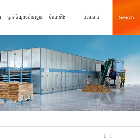
ង
ប្រាក់ចំណូលប៉ាន់ស្មាន
ចំណេះដឹង
ភាសា
Search