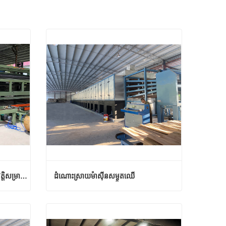
ម៉ាស៊ីនសម្ងួត veneer ដោយស្វ័យប្រវត្តិសម្រាប់ការផលិតបន្ទះឈើ
ដំណោះស្រាយម៉ាស៊ីនសម្ងួតឈើ
ម៉ាស៊ីនសម្ងួត veneer ដោយស្វ័យប្រវត្តិសម្រាប់ការផលិតបន្ទះឈើ
ដំណោះស្រាយម៉ាស៊ីនសម្ងួតឈើ
ទំនាក់ទំនងឥឡូវនេះ