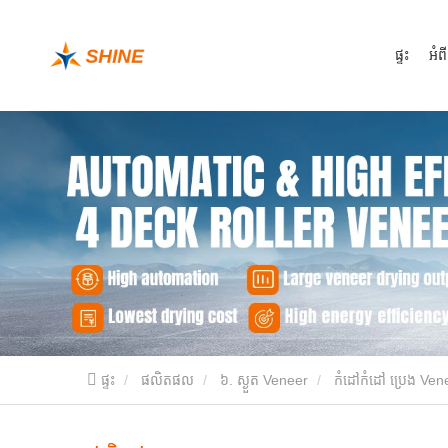
ផ្ទះ
អំព
ផ្ទះ
ផលិតផល
៦. ស្ងួត Veneer
កំដៅកំដៅ ប្រេង Ven