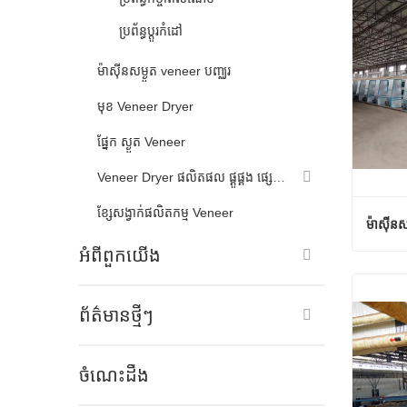
ប្រព័ន្ធប្តូរកំដៅ
ម៉ាស៊ីនសម្ងួត veneer បញ្ឈរ
មុខ Veneer Dryer
ផ្នែក ស្ងួត Veneer
Veneer Dryer ផលិតផល ផ្គូផ្គង ផ្សេងទៀត
ខ្សែសង្វាក់ផលិតកម្ម Veneer
ម៉ាស៊ីនសម
អំពី​ពួក​យើង
ទំនាក់
ព័ត៌មានថ្មីៗ
ចំណេះដឹង