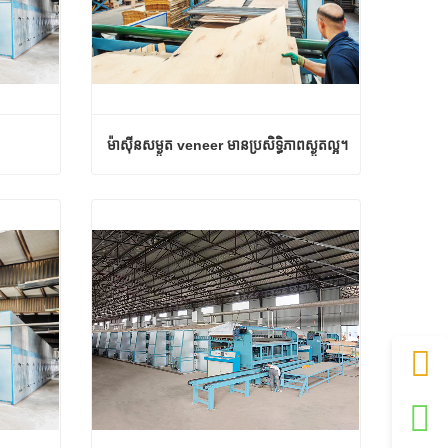
ម៉ាស៊ីនសម្ងួត veneer មានប្រសិទ្ធិភាពស្ងួតល្អ។
ម៉ាស៊ីនសម្ងួត veneer មានប្រសិទ្ធិភាពស្ងួតល្អ។
ទំនាក់ទំនងឥឡូវនេះ