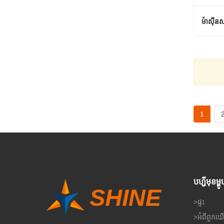
ម៉ាស៊ីន
ម៉ាស៊ីន
ទំនាក់
1
បហ្ជីមុខម្ហូ
>
ផ្ទះ
>
អំពី​ពួក​យ