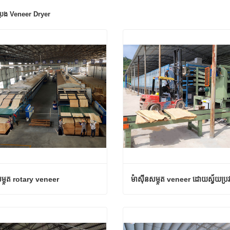
្រេង Veneer Dryer
សម្ងួត rotary veneer
សម្ងួត rotary veneer
ទំនងឥឡូវនេះ
ទំនាក់ទំនងឥឡូវនេះ