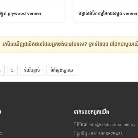
សម្ងួត plywood veneer
សម្ងួត plywood veneer
ទំនងឥឡូវនេះ
ទំនាក់ទំនងឥឡូវនេះ
រកមិនឃើញផលិតផលដែលអ្នកចង់បានមែនទេ? គ្រាន់តែចុច
ជជែកជាមួយយ
2
3
ទំ​ព​រ័​បន្ទាប់
ទំព័រ​ចុងក្រោយ
ប
ទាក់ទង​មក​ពួក​យើង
អ៊ីមែល:
info@sdshinemachinery
ើង
ទូរស័ព្ទ:
+8615806625431