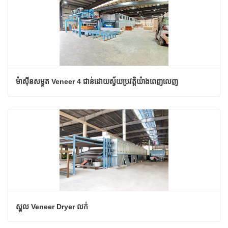
ម៉ាស៊ីនសម្ងួត Veneer 4 ជាន់ដោយស្វ័យប្រវត្តិយ៉ាងពេញលេញ
ស្នូល Veneer Dryer លក់