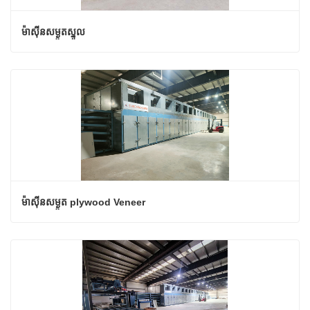
ម៉ាស៊ីនសម្ងួតស្នូល
ម៉ាស៊ីនសម្ងួត plywood Veneer