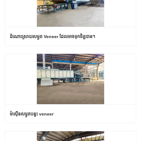
ដំណោះស្រាយសម្ងួត Veneer ដែលអាចទុកចិត្តបាន។
ម៉ាស៊ីនសម្ងួតបន្ទះ veneer