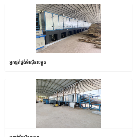
អ្នកផ្គត់ផ្គង់ម៉ាស៊ីនសម្ងួត