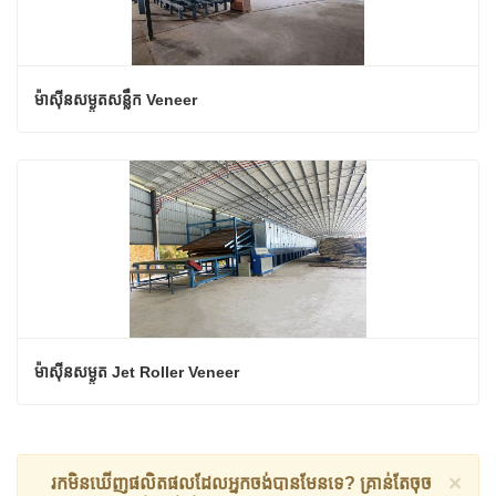
ម៉ាស៊ីនសម្ងួតសន្លឹក Veneer
ម៉ាស៊ីនសម្ងួត Jet Roller Veneer
×
រកមិនឃើញផលិតផលដែលអ្នកចង់បានមែនទេ? គ្រាន់តែចុច