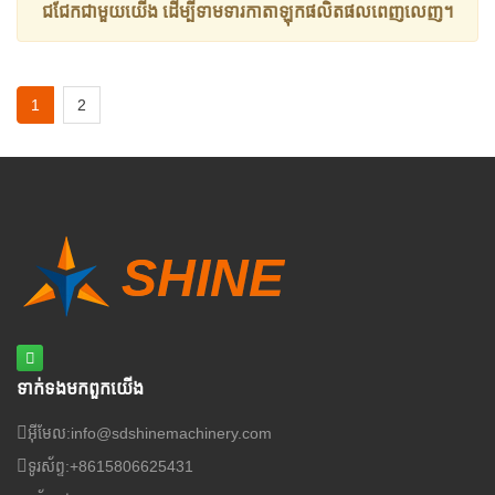
ជជែកជាមួយយើង
ដើម្បីទាមទារកាតាឡុកផលិតផលពេញលេញ។
1
2
ទាក់ទង​មក​ពួក​យើង
អ៊ីមែល:
info@sdshinemachinery.com
ទូរស័ព្ទ:
+8615806625431