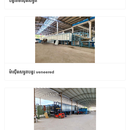
បន្ទាត់ម៉ាស៊ីនសម្ងួត
ម៉ាស៊ីនសម្ងួតបន្ទះ veneered