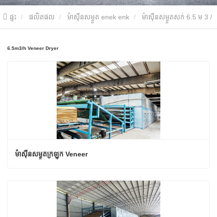
ផ្ទះ
ផលិតផល
ម៉ាស៊ីនសម្ងួត enek enk
ម៉ាស៊ីនសម្ងួតសក់ 6.5 ម 3 /
ម៉ោង
6.5m3/h Veneer Dryer
ម៉ាស៊ីនសម្ងួតក្រឡុក Veneer