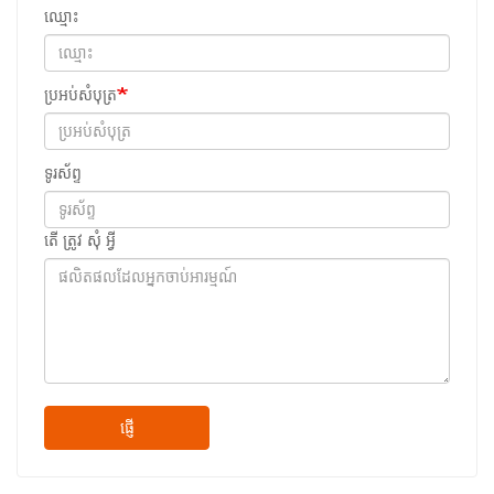
ឈ្មោះ
ប្រអប់សំបុត្រ
ទូរស័ព្ទ
តើ ត្រូវ សុំ អ្វី
ផ្ញើ