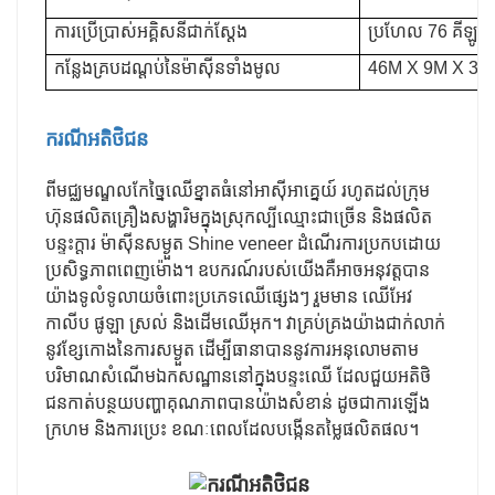
ការប្រើប្រាស់អគ្គិសនីជាក់ស្តែង
ប្រហែល 76 គីឡូវ៉ា
កន្លែងគ្របដណ្តប់នៃម៉ាស៊ីនទាំងមូល
46M X 9M X 3M
ករណីអតិថិជន
ពីមជ្ឈមណ្ឌលកែច្នៃឈើខ្នាតធំនៅអាស៊ីអាគ្នេយ៍ រហូតដល់ក្រុម
ហ៊ុនផលិតគ្រឿងសង្ហារិមក្នុងស្រុកល្បីឈ្មោះជាច្រើន និងផលិត
បន្ទះក្តារ ម៉ាស៊ីនសម្ងួត Shine veneer ដំណើរការប្រកបដោយ
ប្រសិទ្ធភាពពេញម៉ោង។ ឧបករណ៍របស់យើងគឺអាចអនុវត្តបាន
យ៉ាងទូលំទូលាយចំពោះប្រភេទឈើផ្សេងៗ រួមមាន ឈើអែវ
កាលីប ផូឡា ស្រល់ និងដើមឈើអុក។ វាគ្រប់គ្រងយ៉ាងជាក់លាក់
នូវខ្សែកោងនៃការសម្ងួត ដើម្បីធានាបាននូវការអនុលោមតាម
បរិមាណសំណើមឯកសណ្ឋាននៅក្នុងបន្ទះឈើ ដែលជួយអតិថិ
ជនកាត់បន្ថយបញ្ហាគុណភាពបានយ៉ាងសំខាន់ ដូចជាការឡើង
ក្រហម និងការប្រេះ ខណៈពេលដែលបង្កើនតម្លៃផលិតផល។