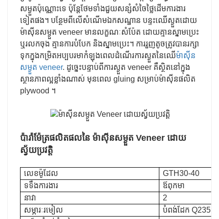
សម្ងួតប៉ុណ្ណោះទេ ប៉ុន្តែថែមទាំងជួយសន្សំសំចៃថ្លៃដើមការងារ
ទៀតផង។
បន្ថែមពីលើសំណើមឯកសណ្ឋាន បន្ទះឈើស្ងួតដោយ
ម៉ាស៊ីនសម្ងួត veneer មានលក្ខណៈសំប៉ែត ដោយគ្មានស្នាមប្រេះ
ឬរលកចុង គ្មានការបំបែក និងស្នាមប្រេះ។ ការរួញតូចត្រូវបានរក្សា
ទុកក្នុងកម្រិតអប្បបរមាកំឡុងពេលដំណើរការស្ងួតនៃឈើ
ម៉ាស៊ីន
សម្ងួត veneer
. ដូច្នេះបន្ទាប់ពីការស្ងួត veneer គឺស្ថិតនៅក្នុង
ស្ថានភាពល្អខ្លាំងណាស់ មុនពេល gluing សម្រាប់ម៉ាស៊ីនផលិត
plywood ។
ប៉ារ៉ាម៉ែត្រផលិតផលនៃ
ម៉ាស៊ីនសម្ងួត Veneer ដោយ
ស្វ័យប្រវត្តិ
លេខម៉ូដែល
GTH30-40
ទទឹងការងារ
ឪពុកមា
នាវា
2
សម្ភារៈរមៀល
បំពង់ដែក Q235B,