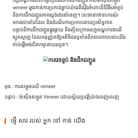
ខ្សែសង្វាក់ផលិតកម្មរហូតដល់ការដឹកជញ្ជូន រាល់ម៉ាស៊ីនសម្ងួត
veneer ឆ្លងកាត់ការប្រកាន់ខ្ជាប់យ៉ាងតឹងរ៉ឹងចំពោះនីតិវិធីវេចខ្ចប់
និងការដឹកជញ្ជូនតាមស្តង់ដារនាំចេញ។ នេះធានាថាឧបករណ៍
មកដល់នៅដដែល និងដំណើរការប្រកបដោយប្រសិទ្ធភាព
បន្ទាប់ពីការដឹកជញ្ជូនផ្លូវឆ្ងាយ និងស្ថិតក្រោមលក្ខខណ្ឌការងារដ៏
ស្មុគស្មាញ ដែលអនុញ្ញាតឱ្យអតិថិជនទូទាំងពិភពលោករបស់យើង
ចាប់ផ្តើមផលិតកម្មដោយរលូន។
មុន : ការសម្ងួតឈើ veneer
បន្ទាប់ : ម៉ាស៊ីនសម្ងួត Veneer ដោយស្វ័យប្រវត្តិយ៉ាងពេញលេញ
ផ្ញើ សារ របស់ អ្នក ទៅ កាន់ យើង