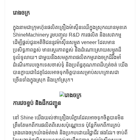
រោងចក្រ
ក្នុងនាមជាក្រុមហ៊ុនផលិតគ្រឿងម៉ាស៊ីនឈើក្នុងស្រុកឈានមុខគេ
ShineMachinery រួមបញ្ចូល R&D ការផលិត និងសេវាកម្ម
ដើម្បីផ្តល់ជូនអតិថិជននូវម៉ាស៊ីនសម្ងួត veneer ដែលមាន
ប្រសិទ្ធភាពខ្ពស់ មានស្ថេរភាពខ្ពស់ និងដំណោះស្រាយសម្ងួតដ៏
ទូលំទូលាយ។ ជាមួយនឹងសមត្ថភាពផលិតកម្មរោងចក្រដ៏រឹងមាំ
ដំណើរការបច្ចេកទេសចាស់ទុំ និងប្រព័ន្ធគុណភាពដ៏ហ្មត់ចត់ យើង
បានក្លាយជាដៃគូដែលអាចទុកចិត្តបានសម្រាប់សហគ្រាសជា
ច្រើនទាំងក្នុងស្រុក និងក្រៅស្រុក។
ការវេចខ្ចប់ និងដឹកជញ្ជូន
នៅ Shine យើងយល់ថាគ្រឿងបរិក្ខារដែលអាចទុកចិត្តបានមិន
ត្រឹមតែមកពីការផលិតពិសេសប៉ុណ្ណោះទេ ប៉ុន្តែក៏មកពីការគ្រប់
គ្រងរោងចក្រយ៉ាងម៉ត់ចត់ និងប្រកបដោយវិជ្ជាជីវៈផងដែរ។ ចាប់ពី