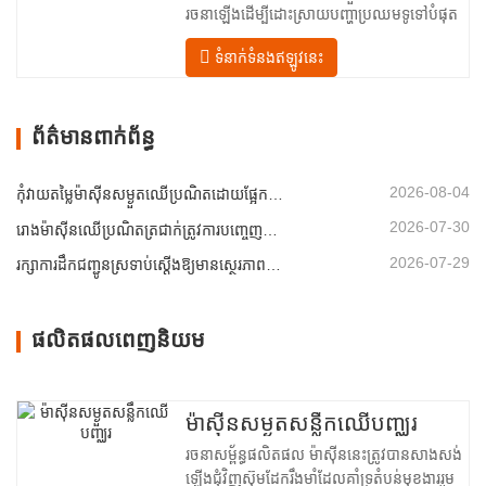
រចនាឡើងដើម្បីដោះស្រាយបញ្ហាប្រឈមទូទៅបំផុត
នៅក្នុង ការស្ងួត veneer៖ សំណើមមិនស្មើគ្នា
ទំនាក់ទំនងឥឡូវនេះ
ថាមពលគ្មានប្រសិទ្ធភាព និងហានិភ័យនៃពិការភាព
ដូចជាការឡើងក្រហម ប្រេះ ឬការប្រែពណ៌។ ដោយ
ធ្វើជាម្ចាស់នៃវិទ្យាសាស្ត្រ ការស្ងួត…
ព័ត៌មានពាក់ព័ន្ធ
2026-08-04
កុំវាយតម្លៃម៉ាស៊ីនសម្ងួតឈើប្រណិតដោយផ្អែកលើសមត្ថភាពតែម្នាក់ឯង
2026-07-30
រោងម៉ាស៊ីនឈើប្រណិតត្រជាក់ត្រូវការបញ្ចេញខ្យល់មុនពេលកម្តៅបន្ថែម
2026-07-29
រក្សាការដឹកជញ្ជូនស្រទាប់ស្តើងឱ្យមានស្ថេរភាពជាមួយនឹងការសម្ងួតដោយខ្យល់ក្តៅដែលគ្រប់គ្រង
ផលិតផលពេញនិយម
ម៉ាស៊ីនសម្ងួតសន្លឹកឈើបញ្ឈរ
រចនាសម្ព័ន្ធផលិតផល ម៉ាស៊ីននេះត្រូវបានសាងសង់
ឡើងជុំវិញស៊ុមដែករឹងមាំដែលគាំទ្រតំបន់មុខងាររួម