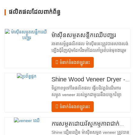
ផលិតផលដែលពាក់ព័ន្ធ
ម៉ាស៊ីនសម្ងួតសន្លឹកឈើបញ្ឈរ
រចនាសម្ព័ន្ធផលិតផល ម៉ាស៊ីននេះត្រូវបានសាងសង់
ឡើងជុំវិញស៊ុមដែករឹងមាំដែលគាំទ្រតំបន់មុខងាររួម
បញ្ចូលគ្នាចំនួនបួន ដែលត្រូវបានរៀបចំជា
ទំនាក់ទំនងឥឡូវនេះ
លំហូរលីនេអ៊ែរពីការបញ្ចូលទៅការបញ្ចេញ។ ផ្នែក
បញ្ចូល– បំពាក់ដោយឧបករណ៍បញ្ជូនចូល និងយន្ត
ការតម្រឹមច្បាស់លាស់ដែលដឹកនាំសន្លឹកឈើប្រណិត
Shine Wood Veneer Dryer - គំរូបង្ហោះផលិតផលពេញលេញ
នីមួយៗបញ្ឈរចូលទៅក្នុងបន្ទប់សម្ងួត។…
ទិដ្ឋភាពទូទៅនៃផលិតផល ធ្វើបដិវត្តដំណើរការ
សម្ងួត veneer របស់អ្នកជាមួយនឹងបច្ចេកវិទ្យា
កម្រិតខ្ពស់ Shenghuai The Shine
ទំនាក់ទំនងឥឡូវនេះ
Roller ម៉ាស៊ីនសម្ងួត veneer តំណាងឱ្យរបក
គំហើញនៅក្នុង veneer ឈើ បច្ចេកវិទ្យាកែច្នៃ។
រចនាឡើងសម្រាប់ក្រុមហ៊ុនផលិតក្តារបន្ទះ រោង
ការសម្ងួតដោយវិស្វកម្មភាពជាក់លាក់សម្រាប់គុណភាព និងទិន្នផលឈើល្អបំផុត
ម៉ាស៊ីនកិនឈើ និងកន្លែងផលិតគ្រឿងសង្ហារិម
Shine ជឿនលឿន ម៉ាស៊ីនសម្ងួត veneer ត្រូវបាន
ទំនើបទាន់សម័យនេះ …