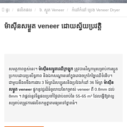
ផ្ទះ
ផលិតផល
៦. ស្ងួត Veneer
កំដៅកំដៅ ប្រេង Veneer Dryer
ម៉ាស៊ីនសម្ងួត veneer ដោយស្វ័យប្រវត្តិ
ម៉ាស៊ីនសម្ងួត veneer ដោយស្វ័យប្រវត្តិ
សមត្ថភាពខ្ពស់នេះ។
ម៉ាស៊ីនសម្ងួតឈើក្រឡុក
ត្រូវបានវិស្វកម្មសម្រាប់ការស្ងួត
ប្រកបដោយប្រសិទ្ធភាព និងឯកសណ្ឋាននៅក្នុងរោងចក្រកែច្នៃឈើទំនើប។
ជាមួយនឹងទទឹងការងារ 3 ម៉ែត្រដ៏សប្បុរសនិងប្រវែងកំដៅ 36 ម៉ែត្រ
ម៉ាស៊ីន
សម្ងួត veneer
ផ្ទុកនូវជួរដ៏ធំទូលាយនៃកម្រាស់ veneer ពី 0.8mm ដល់
8mm ។ វាផ្តល់នូវទិន្នផលប្រចាំថ្ងៃជាប់លាប់នៃ 55-65 m³ ដែលធ្វើឱ្យវាល្អ
សម្រាប់តម្រូវការផលិតកម្មខ្នាតមធ្យមទៅខ្នាតធំ។