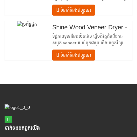
បញ្ចូលគ្នាចំនួនបួន ដែលត្រូវបានរៀបចំជា
ទំនាក់ទំនងឥឡូវនេះ
លំហូរលីនេអ៊ែរពីការបញ្ចូលទៅការបញ្ចេញ។ ផ្នែក
បញ្ចូល– បំពាក់ដោយឧបករណ៍បញ្ជូនចូល និងយន្ត
ការតម្រឹមច្បាស់លាស់ដែលដឹកនាំសន្លឹកឈើប្រណិត
Shine Wood Veneer Dryer - គំរូបង្ហោះផលិតផលពេញលេញ
នីមួយៗបញ្ឈរចូលទៅក្នុងបន្ទប់សម្ងួត។
ទិដ្ឋភាពទូទៅនៃផលិតផល ធ្វើបដិវត្តដំណើរការ
សម្ងួត veneer របស់អ្នកជាមួយនឹងបច្ចេកវិទ្យា
កម្រិតខ្ពស់ Shenghuai The Shine
ទំនាក់ទំនងឥឡូវនេះ
Roller ម៉ាស៊ីនសម្ងួត veneer តំណាងឱ្យរបក
គំហើញនៅក្នុង veneer ឈើ បច្ចេកវិទ្យាកែច្នៃ។
រចនាឡើងសម្រាប់ក្រុមហ៊ុនផលិតក្តារបន្ទះ រោង
ម៉ាស៊ីនកិនឈើ និងកន្លែងផលិតគ្រឿងសង្ហារិម
ទំនើបទាន់សម័យនេះ
ទាក់ទង​មក​ពួក​យើង