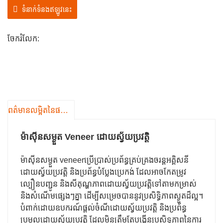
ទំនាក់ទំនងឥឡូវនេះ
ចែករំលែក:
ព​ត៌​មាន​លម្អិត​នៃ​ផលិតផល
ម៉ាស៊ីនសម្ងួត Veneer ដោយស្វ័យប្រវត្តិ
ម៉ាស៊ីនសម្ងួត veneer
ប្រើប្រាស់ប្រព័ន្ធគ្រប់គ្រងចរន្តអគ្គិសនី
ដោយស្វ័យប្រវត្តិ និងប្រព័ន្ធបំប្លែងប្រេកង់ ដែលអាចកែតម្រូវ
ល្បឿនបញ្ជូន និងសីតុណ្ហភាពដោយស្វ័យប្រវត្តិទៅតាមកម្រាស់
និងសំណើមផ្សេងៗគ្នា ដើម្បីសម្រេចបាននូវប្រសិទ្ធិភាពស្ងួតដ៏ល្អ។
បំពាក់ដោយឧបករណ៍ផ្តល់ចំណីដោយស្វ័យប្រវត្តិ និងប្រព័ន្ធ
ប្រមូលដោយស្វ័យប្រវត្តិ ដែលមិនត្រឹមតែបង្កើនប្រសិទ្ធភាពនៃការ