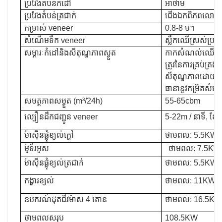
ប្រវែងតំបន់កំដៅ
អាថាម
ប្រវែងតំបន់ត្រជាក់
ជើងឯកពិភពលោក
កម្រាស់ veneer
0.8-8 ម។
សំណើមទឹក veneer
ស្លឹកឈើស្រស់ប្
សម្ភារៈកំដៅនិងសីតុណ្ហភាពស្ងួត
កាកសំណល់ឈើ 140
ត្រូវនៃការគ្រប់គ្រង
សីតុណ្ហភាពដោយស្វ័យ
ធានានូវកម្រិតសំណ
សមត្ថភាពសម្ងួត (m³/24h)
55-65cbm
ល្បឿនដឹកជញ្ជូន veneer
5-22m / នាទី, ខ្សែ
ម៉ាស៊ីនផ្លុំខ្យល់ក្តៅ
ថាមពល: 5.5KW (
ម៉ូទ័រអូស
ថាមពល: 7.5KW, កា
ម៉ាស៊ីនផ្លុំខ្យល់ត្រជាក់
ថាមពល: 5.5KW (
កង្ហារខ្យល់
ថាមពល: 11KW (
ឧបករណ៍ដុតជីវម៉ាស 4 តោន
ថាមពល: 16.5KW
ថាមពលសរុប
108.5KW