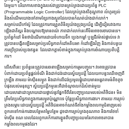
តែមួយ។ បរិយាកាសខាងក្នុងរបស់វាត្រូវបានគ្រប់គ្រងដោយប្រព័ន្ធ PLC
(Programmable Logic Controller) ដែលគ្រប់គ្រងសីតុណ្ហភាព លំហូរខ្យល់
និងសំណើមយោងទៅតាមខ្សែកោងស្ងួតដែលបានកំណត់យ៉ាងជាក់លាក់។
សម្រាប់ឈើកៅស៊ូ ដែលត្រូវការការត្រួតពិនិត្យយ៉ាងប្រុងប្រយ័ត្ន ដើម្បីជៀសវាងការ
ឡើងជាតិស្ករ និងបណ្តាលឱ្យមានពណ៌ ភាពជាក់លាក់នេះគឺមិនអាចចរចារបានទេ។
ប្រព័ន្ធកំដៅ មិនថាដំណើរការដោយចំហាយទឹក ប្រេងកម្ដៅ ឬឡជីវម៉ាស់ផ្ទាល់ទេ វា
ត្រូវបានបង្កើតឡើងសម្រាប់ប្រសិទ្ធភាពកំដៅអតិបរមា កំដៅឡើងវិញ និងកាត់បន្ថយ
ការប្រើប្រាស់ប្រេងឥន្ធនៈ ដែលជាកត្តាសំខាន់ក្នុងការគ្រប់គ្រងការចំណាយប្រតិបត្តិ
ការ។
លើសពីនេះ ប្រព័ន្ធនេះត្រូវបានរចនាឡើងសម្រាប់ការរួមបញ្ចូល។ វាអាចត្រូវបាន
បំពាក់ដោយប្រព័ន្ធផ្តល់ចំណី និងដាក់ជង់ដោយស្វ័យប្រវត្តិ ដែលយកបន្ទះឈើចេញពី
ក្រឡឹង តាមរយៈម៉ាស៊ីនសម្ងួត និងដាក់លើជង់ប្រមូលផ្តុំដោយមានអន្តរាគមន៍តិចតួច
បំផុតរបស់មនុស្ស។ ស្វ័យប្រវត្តិកម្មនេះគឺជាចំណុចលក់ដ៏សំខាន់មួយ
ដោយសារវាដោះស្រាយដោយផ្ទាល់នូវផ្នែកទីពីរនៃបញ្ហាប្រឈមរបស់អតិថិជន៖ មិន
ត្រឹមតែប្រសិទ្ធភាពក្នុងការសម្ងួតប៉ុណ្ណោះទេ ប៉ុន្តែប្រសិទ្ធភាពការងារ។ តាមរយៈការគ្រប់
គ្រងសម្ភារៈដោយស្វ័យប្រវត្តិ អតិថិជនអាចកំណត់ទីតាំងកម្លាំងពលកម្មជំនាញរបស់
ពួកគេទៅកាន់ការងារបន្ថែមតម្លៃបន្ថែម ដូចជាការគ្រប់គ្រងគុណភាព និងការថែទាំ
ម៉ាស៊ីន ខណៈពេលដែលពួកគេក៏ការពារខ្លួនពីបញ្ហាប្រឈមនៃភាពអាចរកបាន
កម្លាំងពលកម្មផងដែរ។