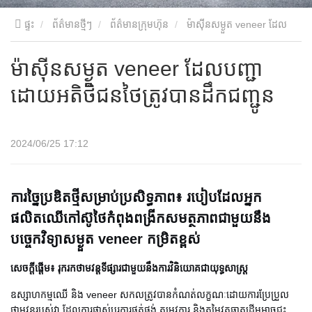
ផ្ទះ
ព័ត៌មានថ្មីៗ
ព័ត៌មានក្រុមហ៊ុន
ម៉ាស៊ីនសម្ងួត veneer ដែល
បញ្ជាដោយអតិថិជនថៃត្រូវបានដឹកជញ្ជូន
ម៉ាស៊ីនសម្ងួត veneer ដែលបញ្ជា
ដោយអតិថិជនថៃត្រូវបានដឹកជញ្ជូន
2024/06/25 17:12
ការច្នៃប្រឌិតថ្មីសម្រាប់ប្រសិទ្ធភាព៖ របៀបដែលអ្នក
ផលិតឈើកៅស៊ូថៃកំពុងពង្រីកសមត្ថភាពជាមួយនឹង
បច្ចេកវិទ្យាសម្ងួត veneer កម្រិតខ្ពស់
សេចក្តីផ្តើម៖ រុករកថាមវន្តទីផ្សារជាមួយនឹងការវិនិយោគជាយុទ្ធសាស្ត្រ
ឧស្សាហកម្មឈើ និង veneer សកលត្រូវបានកំណត់លក្ខណៈដោយការប្រែប្រួល
ថាមវន្តរបស់វា ដែលការផ្លាស់ប្តូរការផ្គត់ផ្គង់ តម្រូវការ និងតម្លៃវត្ថុធាតុដើមអាចជះ