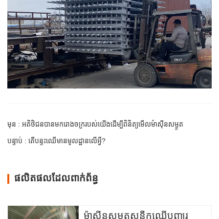
មុន : អតិថិជនបានមករោងចក្ររបស់យើងដើម្បីពិនិត្យមើលម៉ាស៊ីនសម្ងួត
បន្ទាប់ : តើបន្ទះឈើមានមូលដ្ឋានលើអ្វី?
ផលិតផលដែលពាក់ព័ន្ធ
ម៉ាស៊ីនសម្ងួតសន្លឹកឈើបញ្ឈរ