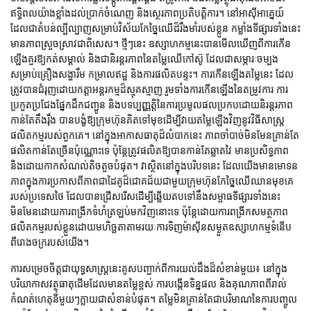
ឥទ្ធិពលយ៉ាងខ្លាំងដល់ប្រាក់ចំណេញ និងស្ថេរភាពប្រតិបត្តិការ។ នៅអាស៊ីអាគ្នេយ៍
ដែលជាតំបន់ល្បីល្បាញសម្រាប់វិស័យកែច្នៃឈើដ៏រឹងមាំរបស់ខ្លួន កម្លាំងទីផ្សារទាំងនេះ
មានភាពស្រួចស្រាវជាពិសេស។ ថ្មីៗនេះ ឧស្សាហកម្មនេះបានមើលឃើញពីការកើន
ឡើងគួរឱ្យកត់សម្គាល់ និងជានិរន្តរភាពនៃតម្លៃឈើកៅស៊ូ ដែលជាសម្ភារៈចម្បង
សម្រាប់គ្រឿងសង្ហារឹម កម្រាលឥដ្ឋ និងការផលិតបន្ទះ។ ការកើនឡើងតម្លៃនេះ ដែល
ត្រូវបានជំរុញដោយកត្តាអន្តរកម្មដ៏ស្មុគស្មាញ រួមទាំងការកើនឡើងនៃតម្រូវការ ការ
ប្រកួតប្រជែងផ្នែកដឹកជញ្ជូន និងបទប្បញ្ញត្តិនៃការប្រមូលផលប្រកបដោយនិរន្តរភាព
កាន់តែតឹងរ៉ឹង បានបង្ខំឱ្យក្រុមហ៊ុនគិតទៅមុខដើម្បីវាយតម្លៃឡើងវិញនូវវិធីសាស្រ្ត
ផលិតកម្មរបស់ពួកគេ។ នៅក្នុងអាកាសធាតុដ៏លំបាកនេះ ភាពចាំបាច់មិនមែនគ្រាន់តែ
ផលិតកាន់តែច្រើនប៉ុណ្ណោះទេ ប៉ុន្តែត្រូវផលិតឱ្យបានកាន់តែឆ្លាតវៃ មានប្រសិទ្ធភាព
និងដោយកាកសំណល់តិចតួចបំផុត។ វាស្ថិតនៅក្នុងបរិបទនេះ ដែលយើងមានមោទន
ភាពក្នុងការប្រកាសពីភាពជាដៃគូដ៏ជោគជ័យជាមួយក្រុមហ៊ុនកែច្នៃឈើឈានមុខគេ
របស់ប្រទេសថៃ ដែលបានជ្រើសរើសដើម្បីឆ្លើយតបទៅនឹងសម្ពាធទីផ្សារទាំងនេះ
មិនមែនដោយការពង្រីកទំហំត្រឡប់មកវិញនោះទេ ប៉ុន្តែដោយការពង្រីកសមត្ថភាព
ផលិតកម្មរបស់ខ្លួនដោយមហិច្ឆតាតាមរយៈការទិញម៉ាស៊ីនសម្ងួតឧស្សាហកម្មទំនើប
ពីរោងចក្ររបស់យើង។
ការសម្រេចចិត្តជាយុទ្ធសាស្ត្រនេះគូសបញ្ជាក់ពីការយល់ដឹងដ៏សំខាន់មួយ៖ នៅក្នុង
បរិយាកាសវត្ថុធាតុដើមដែលមានតម្លៃខ្ពស់ ការបង្កើនទិន្នផល និងគុណភាពពីរាល់
កំណត់ហេតុនីមួយៗក្លាយជាសំខាន់បំផុត។ តម្លៃមិនគ្រាន់តែជាបរិមាណនៃការបញ្ចូល