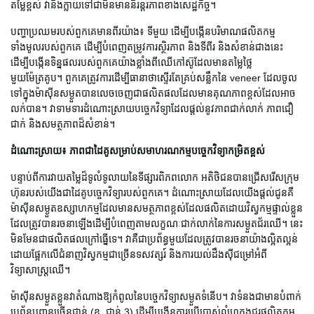
តម្លៃខ្ពស់ វានឹងក្លាយទៅជាមិនមាននិរន្តរភាពខាងសេដ្ឋកិច្ច។
បញ្ហាប្រឈមរបស់ពួកគេមានពីរយ៉ាង៖ ទីមួយ ដើម្បីបង្កើនបរិមាណផលិតកម្ម
ទាំងមូលរបស់ពួកគេ ដើម្បីបំពេញតម្រូវការស្ថិរភាព និងទីពីរ និងសំខាន់ជាងនេះ
ដើម្បីបង្កើនទិន្នផលរបស់ពួកគេយ៉ាងខ្លាំងពីឈើកៅស៊ូដែលមានតម្លៃថ្លៃ
មួយម៉ែត្រគូប។ ពួកគេត្រូវការដើម្បីធានាថាស្ទើរតែគ្រប់សន្លឹកនៃ veneer ដែលចូល
ទៅក្នុងម៉ាស៊ីនសម្ងួតបានលេចចេញជាផលិតផលដែលមានគុណភាពខ្ពស់ដែលអាច
លក់បាន។ វាទាមទារដំណោះស្រាយបច្ចេកវិទ្យាដែលផ្តល់នូវភាពជាក់លាក់ ភាពជឿ
ជាក់ និងសមត្ថភាពដ៏សំខាន់។
ដំណោះស្រាយ៖ ភាពជាដៃគូសម្រាប់សមាហរណកម្មបច្ចេកវិទ្យាកម្រិតខ្ពស់
បន្ទាប់ពីការវាយតម្លៃដ៏ទូលំទូលាយនៃទីផ្សារពិភពលោក អតិថិជនបានជ្រើសរើសក្រុម
ហ៊ុនរបស់យើងជាដៃគូបច្ចេកវិទ្យារបស់ពួកគេ។ ដំណោះស្រាយដែលយើងផ្តល់ជូនគឺ
ម៉ាស៊ីនសម្ងួតឧស្សាហកម្មដែលមានសមត្ថភាពខ្ពស់ដែលផលិតដោយវិស្វកម្មផ្ទាល់ខ្លួន
ដែលត្រូវបានរចនាឡើងដើម្បីបំពេញតាមលក្ខណៈជាក់លាក់នៃការសម្ងួតជ័រឈើ។ នេះ
មិនមែនជាផលិតផលក្រៅធ្នើទេ។ វាគឺជាប្រព័ន្ធមួយដែលត្រូវបានរចនាយ៉ាងល្អិតល្អន់
ដោយផ្អែកលើជំនាញវិស្វកម្មជាច្រើនទសវត្សរ៍ និងការយល់ដឹងស៊ីជម្រៅអំពី
វិទ្យាសាស្ត្រឈើ។
ម៉ាស៊ីនសម្ងួតខ្លួនវាតំណាងឱ្យកំពូលនៃបច្ចេកវិទ្យាសម្ងួតទំនើប។ វា​ទំនង​ជា​មាន​បំពាក់​
ប្រព័ន្ធ​បញ្ជូន​ច្រើន​ជាន់ (ឧ. ជាន់ 3) ដើម្បី​បង្កើន​ការ​ប្រើ​ប្រាស់​លំហ​ក្នុង​ជួរ​ផលិតកម្ម​