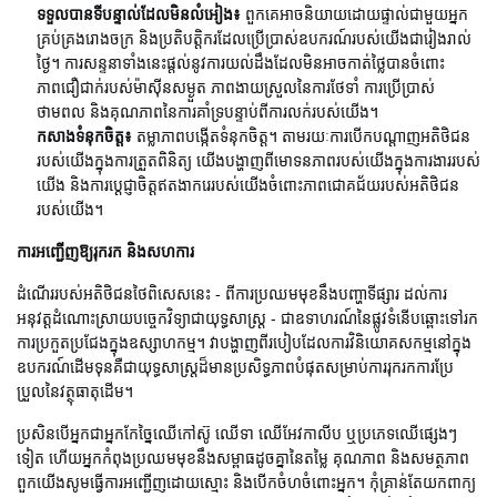
ទទួលបានទីបន្ទាល់ដែលមិនលំអៀង៖
ពួកគេអាចនិយាយដោយផ្ទាល់ជាមួយអ្នក
គ្រប់គ្រងរោងចក្រ និងប្រតិបត្តិករដែលប្រើប្រាស់ឧបករណ៍របស់យើងជារៀងរាល់
ថ្ងៃ។ ការសន្ទនាទាំងនេះផ្តល់នូវការយល់ដឹងដែលមិនអាចកាត់ថ្លៃបានចំពោះ
ភាពជឿជាក់របស់ម៉ាស៊ីនសម្ងួត ភាពងាយស្រួលនៃការថែទាំ ការប្រើប្រាស់
ថាមពល និងគុណភាពនៃការគាំទ្របន្ទាប់ពីការលក់របស់យើង។
កសាងទំនុកចិត្ត៖
តម្លាភាពបង្កើតទំនុកចិត្ត។ តាមរយៈការបើកបណ្តាញអតិថិជន
របស់យើងក្នុងការត្រួតពិនិត្យ យើងបង្ហាញពីមោទនភាពរបស់យើងក្នុងការងាររបស់
យើង និងការប្តេជ្ញាចិត្តឥតងាករេរបស់យើងចំពោះភាពជោគជ័យរបស់អតិថិជន
របស់យើង។
ការអញ្ជើញឱ្យរុករក និងសហការ
ដំណើររបស់អតិថិជនថៃពិសេសនេះ - ពីការប្រឈមមុខនឹងបញ្ហាទីផ្សារ ដល់ការ
អនុវត្តដំណោះស្រាយបច្ចេកវិទ្យាជាយុទ្ធសាស្ត្រ - ជាឧទាហរណ៍នៃផ្លូវទំនើបឆ្ពោះទៅរក
ការប្រកួតប្រជែងក្នុងឧស្សាហកម្ម។ វាបង្ហាញពីរបៀបដែលការវិនិយោគសកម្មនៅក្នុង
ឧបករណ៍ដើមទុនគឺជាយុទ្ធសាស្ត្រដ៏មានប្រសិទ្ធភាពបំផុតសម្រាប់ការរុករកការប្រែ
ប្រួលនៃវត្ថុធាតុដើម។
ប្រសិនបើអ្នកជាអ្នកកែច្នៃឈើកៅស៊ូ ឈើទា ឈើអែវកាលីប ឬប្រភេទឈើផ្សេងៗ
ទៀត ហើយអ្នកកំពុងប្រឈមមុខនឹងសម្ពាធដូចគ្នានៃតម្លៃ គុណភាព និងសមត្ថភាព
ពួកយើងសូមធ្វើការអញ្ជើញដោយស្មោះ និងបើកចំហចំពោះអ្នក។ កុំគ្រាន់តែយកពាក្យ