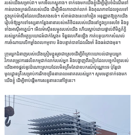
របស់យើងសម្រាប់វា។ មកមើលភស្តុតាង។ ទាក់ទងមកយើងខ្ញុំដើម្បីរៀបចំដំណើរទៅ
កាន់រោងចក្រផលិតរបស់យើង ដើម្បីមើលភាពជាក់លាក់ និងគុណភាពដែលចូលទៅ
ក្នុងគ្រប់ម៉ាស៊ីនដែលយើងសាងសង់។ សំខាន់ជាងនេះទៅទៀត អនុញ្ញាតឱ្យពួកយើង
រៀបចំឱ្យអ្នកទៅទស្សនាកន្លែងនានារបស់អតិថិជនរបស់យើងនៅក្នុងប្រទេសថៃ និងទូ
ទាំងអាស៊ីអាគ្នេយ៍។ មើលម៉ាស៊ីនសម្ងួតរបស់យើង ហើយស្តាប់ដោយផ្ទាល់ពីមិត្តភ័ក្តិ
របស់អ្នកអំពីអត្ថប្រយោជន៍ជាក់ស្តែង៖ ទិន្នផលកើនឡើង កាត់បន្ថយកាកសំណល់
ការចំណាយលើកម្លាំងពលកម្មទាប និងបន្ទាត់បាតដែលរឹងមាំ និងធន់ជាងមុន។
ក្រុមអ្នកជំនាញរបស់យើងត្រៀមខ្លួនរួចជាស្រេចដើម្បីពិគ្រោះយោបល់ជាមួយអ្នក
វិភាគតម្រូវការផលិតកម្មជាក់លាក់របស់អ្នក និងបង្ហាញពីរបៀបដែលបច្ចេកវិទ្យារបស់
យើងអាចផ្តល់នូវដំណោះស្រាយដែលមិនត្រឹមតែជាឧបករណ៍ប៉ុណ្ណោះទេ ប៉ុន្តែជា
មូលដ្ឋានគ្រឹះសម្រាប់ការរីកចម្រើននាពេលអនាគតរបស់អ្នក។ សូមមេត្តាទាក់ទងមក
យើងខ្ញុំ ដើម្បីចាប់ផ្តើមការសន្ទនានេះនៅថ្ងៃនេះ។