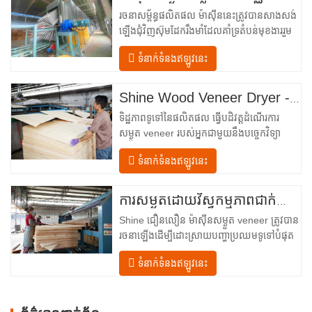
រចនាសម្ព័ន្ធផលិតផល ម៉ាស៊ីននេះត្រូវបានសាងសង់
ឡើងជុំវិញស៊ុមដែករឹងមាំដែលគាំទ្រតំបន់មុខងាររួម
បញ្ចូលគ្នាចំនួនបួន ដែលត្រូវបានរៀបចំជា
ទំនាក់ទំនងឥឡូវនេះ
លំហូរលីនេអ៊ែរពីការបញ្ចូលទៅការបញ្ចេញ។ ផ្នែក
បញ្ចូល– បំពាក់ដោយឧបករណ៍បញ្ជូនចូល និងយន្ត
ការតម្រឹមច្បាស់លាស់ដែលដឹកនាំសន្លឹកឈើប្រណិត
Shine Wood Veneer Dryer - គំរូបង្ហោះផលិតផលពេញលេញ
នីមួយៗបញ្ឈរចូលទៅក្នុងបន្ទប់សម្ងួត។…
ទិដ្ឋភាពទូទៅនៃផលិតផល ធ្វើបដិវត្តដំណើរការ
សម្ងួត veneer របស់អ្នកជាមួយនឹងបច្ចេកវិទ្យា
កម្រិតខ្ពស់ Shenghuai The Shine
ទំនាក់ទំនងឥឡូវនេះ
Roller ម៉ាស៊ីនសម្ងួត veneer តំណាងឱ្យរបក
គំហើញនៅក្នុង veneer ឈើ បច្ចេកវិទ្យាកែច្នៃ។
រចនាឡើងសម្រាប់ក្រុមហ៊ុនផលិតក្តារបន្ទះ រោង
ការសម្ងួតដោយវិស្វកម្មភាពជាក់លាក់សម្រាប់គុណភាព និងទិន្នផលឈើល្អបំផុត
ម៉ាស៊ីនកិនឈើ និងកន្លែងផលិតគ្រឿងសង្ហារិម
Shine ជឿនលឿន ម៉ាស៊ីនសម្ងួត veneer ត្រូវបាន
ទំនើបទាន់សម័យនេះ …
រចនាឡើងដើម្បីដោះស្រាយបញ្ហាប្រឈមទូទៅបំផុត
នៅក្នុង ការស្ងួត veneer៖ សំណើមមិនស្មើគ្នា
ទំនាក់ទំនងឥឡូវនេះ
ថាមពលគ្មានប្រសិទ្ធភាព និងហានិភ័យនៃពិការភាព
ដូចជាការឡើងក្រហម ប្រេះ ឬការប្រែពណ៌។ ដោយ
ធ្វើជាម្ចាស់នៃវិទ្យាសាស្ត្រ ការស្ងួត…