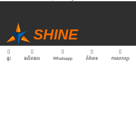
ផ្ទះ
ផលិតផល
Whatsapp
ព័ត៌មាន
ការសាកសួរ
ទាក់ទង​មក​ពួក​យើង
អ៊ីមែល:
info@sdshinemachinery.com
ទូរស័ព្ទ:
+8615806625431
អាស័យដ្ឋាន:
ជាន់ទី 7, អាគារ Yongan, No.268 Quancheng Road, Jinan, China
Copyright © 2020-2025 ក្រុមហ៊ុន Shine Machinery Co., LTD
ជំនួយ