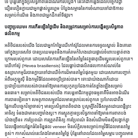
ទេ ប៉ុន្តែនៅក្នុងប្រសិទ្ធភាពនៃដំណើរការបំប្លែង។ នេះគឺជាកន្លែងដែលបច្ចេកវិជ្ជា
ជឿនលឿនក្លាយជាអ្នកផ្លាស់ប្តូរហ្គេម បំប្លែងសម្ពាធនៃការចំណាយទៅជាឱកាស
សម្រាប់កំណើន និងភាពជាអ្នកដឹកនាំទីផ្សារ។
បញ្ហាប្រឈម៖ ការកើនឡើងថ្លៃដើម និងតម្រូវការសម្រាប់ការបង្កើនប្រសិទ្ធភាព
ផលិតកម្ម
អតិថិជនរបស់យើង ដែលជាអ្នកកែច្នៃឈើកៅស៊ូដែលមានការទទួលស្គាល់ និងគោរព
នៅក្នុងប្រទេសថៃ បានប្រឈមមុខនឹងការគំរាមកំហែងដោយផ្ទាល់ចំពោះបន្ទាត់ខាង
ក្រោមរបស់ពួកគេ ដោយសារតែការកើនឡើងនៃតម្លៃនៃវត្ថុធាតុដើមស្នូលរបស់ពួកគេ។
ឈើកៅស៊ូ (Hevea brasiliensis) ដែលធ្លាប់ជាផលិតផលកាកសំណល់នៃ
ឧស្សាហកម្មជ័របានក្លាយទៅជាឈើចំការដ៏មានតម្លៃបំផុតមួយ ដោយសារការបញ្ជាក់
អំពីអេកូឡូស៊ី និងកម្មវិធីដែលអាចប្រើប្រាស់បាន។ ទោះជាយ៉ាងណាក៏ដោយ
ប្រជាប្រិយភាពរបស់វាបាននាំឱ្យមានការប្រកួតប្រជែងកាន់តែខ្លាំងឡើងសម្រាប់
ធនធាន។ សម្រាប់អតិថិជនរបស់យើង ការបន្តអាជីវកម្មដូចធម្មតាគឺមិនអាចដំណើរ
ការបានទៀតទេ។ សមត្ថភាពសម្ងួតដែលមានស្រាប់របស់ពួកគេ ប្រហែលជាពឹង
ផ្អែកលើបច្ចេកវិទ្យាចាស់ៗ មានប្រសិទ្ធភាពតិចជាង ឬសូម្បីតែវិធីសម្ងួតដោយពន្លឺព្រះ
អាទិត្យ ទំនងជាមានបញ្ហារាំងស្ទះ។ ការស្ងួតគ្មានប្រសិទ្ធភាពនាំឱ្យមានការខាតបង់
យ៉ាងច្រើន៖ ការប្រែពណ៌ ការត្រួតពិនិត្យ ការប្រែពណ៌ និងសំណើមមិនស៊ីសង្វាក់គ្នា
ដែលធ្វើអោយផ្នែកធំនៃទិន្នផល veneer មិនស័ក្តិសមសម្រាប់កម្មវិធីដែលមានតម្លៃ
ខ្ពស់។ កាកសំណល់នេះតែងតែមានតម្លៃថ្លៃ ប៉ុន្តែនៅពេលដែលតម្លៃសម្ភារៈបញ្ចូលមាន