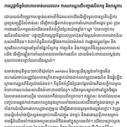
ការប្តេជ្ញាចិត្តចំពោះភាពទាន់ពេលវេលា៖ ការយកឈ្នះលើបញ្ហាផលិតកម្ម និងភស្តុភារ
ដោយយល់ពីតម្រូវការបន្ទាន់របស់អតិថិជនរបស់យើងដើម្បីទទួលបានប្រតិបត្តិការ
ទ្រព្យសម្បត្តិដ៏សំខាន់នេះ ដើម្បីចាប់ផ្តើមកាត់បន្ថយការចំណាយលើសម្ភារៈខ្ពស់ ក្រុម
ការងារផលិតកម្មរបស់យើងបានខិតខំប្រឹងប្រែងយ៉ាងខ្លាំង។ ឃ្លា "បានបញ្ចប់ការ
ផលិតលើសម៉ោង" បង្ហាញពីការប្តេជ្ញាចិត្តរបស់ក្រុមហ៊ុនទាំងមូលចំពោះភាពជោគជ័យ
របស់អតិថិជន។ វាពាក់ព័ន្ធនឹងការធ្វើផែនការយ៉ាងម៉ត់ចត់ ការផ្លាស់ប្តូរបន្ថែម និង
ស្មារតីសហការគ្នានៅទូទាំងផ្នែកវិស្វកម្ម ការប្រឌិត និងការត្រួតពិនិត្យគុណភាពរបស់
យើង ដើម្បីពន្លឿនការកំណត់ពេលវេលានៃការផលិត ដោយមិនប៉ះពាល់ដល់ស្តង់ដារ
គុណភាពឥតខ្ចោះដែលយើងស្គាល់។
សមាសធាតុនីមួយៗចាប់ពីស៊ុមដែក welded និងបន្ទះអ៊ីសូឡង់ទៅកង្ហារនិង
ឧបករណ៍ចាប់សញ្ញាដែលបានក្រិតតាមខ្នាតយ៉ាងជាក់លាក់ត្រូវបានផលិត និងផ្គុំឡើង
ក្រោមការត្រួតពិនិត្យយ៉ាងម៉ត់ចត់។ កិច្ចខិតខំប្រឹងប្រែងបន្ថែមម៉ោងគឺជាសក្ខីភាពមួយ
ចំពោះការលះបង់របស់យើងចំពោះភាពជាដៃគូ។ យើងទទួលស្គាល់ថានៅក្នុងទីផ្សារ
ដែលមានចលនាលឿន ពេលវេលាគឺជាលុយពិតប្រាកដ។ ឥឡូវនេះ ឯកតាដែលបាន
បញ្ចប់បានឆ្លងកាត់ការសាកល្បងចុងក្រោយទាំងអស់របស់យើងនៅក្នុងរោងចក្រ រួម
ទាំងការដំណើរការសាកល្បងពេញមួយ ដើម្បីធានាបាននូវមុខងារល្អឥតខ្ចោះ។ វាត្រូវ
បានរៀបចំយ៉ាងល្អិតល្អន់សម្រាប់ការដឹកជញ្ជូន វេចខ្ចប់ និងធានាសុវត្ថិភាពសម្រាប់
ការធ្វើដំណើរទៅកាន់រោងចក្ររបស់អតិថិជននៅក្នុងប្រទេសថៃ។ យើងបានគ្រប់គ្រង