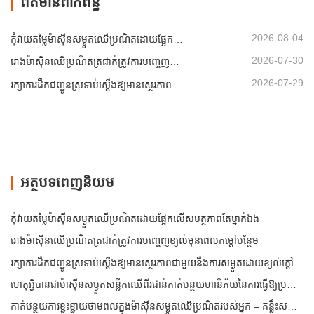
ព័ត៌មានពាក់ព័ន្ធ
2026-08-04
កុំវាយតម្លៃម៉ាស៊ីនសម្ងួតឈើប្រណិតដោយផ្អែកលើសមត្ថភាពតែម្នាក់ឯង
2026-07-30
រោងម៉ាស៊ីនឈើប្រណិតត្រជាក់ត្រូវការបញ្ចេញខ្យល់មុនពេលកម្តៅបន្ថែម
2026-07-29
រក្សាការដឹកជញ្ជូនស្រទាប់ស្តើងឱ្យមានស្ថេរភាពជាមួយនឹងការសម្ងួតដោយខ្យល់ក្តៅដែលគ្រប់គ្រង
អត្ថបទពេញនិយម
កុំវាយតម្លៃម៉ាស៊ីនសម្ងួតឈើប្រណិតដោយផ្អែកលើសមត្ថភាពតែម្នាក់ឯង
រោងម៉ាស៊ីនឈើប្រណិតត្រជាក់ត្រូវការបញ្ចេញខ្យល់មុនពេលកម្តៅបន្ថែម
រក្សាការដឹកជញ្ជូនស្រទាប់ស្តើងឱ្យមានស្ថេរភាពជាមួយនឹងការសម្ងួតដោយខ្យល់ក្តៅដែលគ្រប់គ្រង
ហេតុអ្វីបានជាម៉ាស៊ីនសម្ងួតសន្លឹកឈើពីរជាន់កាត់បន្ថយហានិភ័យនៃការធ្វើឱ្យប្រសើរឡើងជាលើកដំបូង
កាត់បន្ថយការខ្ជះខ្ជាយថាមពលក្នុងម៉ាស៊ីនសម្ងួតឈើប្រណិតរបស់អ្នក – គន្លឹះសម្រាប់ម៉ាស៊ីនសម្ងួតឈើ