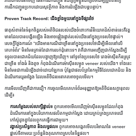
រាល់ឯកសារនាំចេញ ផែនការដឹកជញ្ជូន និងត្រៀមខ្លួនជាស្រេចដើម្បីត្រួតពិនិត្យ
ការដឹកជញ្ជូនប្រកបដោយសុវត្ថិភាព និងការដំឡើងជាបន្តបន្ទាប់។
Proven Track Record: ជើងខ្លាំងមួយនៅក្នុងទីផ្សារថៃ
ធាតុសំខាន់នៃទំនុកចិត្តរបស់អតិថិជនរបស់យើងចំពោះការវិនិយោគដ៏សំខាន់នេះគឺវត្ត
មានដែលបានបង្កើតឡើង និងអាចផ្ទៀងផ្ទាត់របស់យើងនៅក្នុងប្រទេសថៃផ្ទាល់។
សេចក្តីថ្លែងការណ៍ "យើងមានករណីជាច្រើននៅក្នុងប្រទេសថៃដើម្បីមើលនៅលើ
គេហទំព័រ" មិនមែនគ្រាន់តែជាការលក់ដុំនោះទេ។ វា​គឺ​ជា​ការ​អញ្ជើញ​ជាក់​ស្តែង​ដើម្បី​
ទទួល​បាន​ជោគជ័យ​ដែល​បង្ហាញ​ឱ្យ​ឃើញ។ នៅទូទាំងប្រទេសថៃ រោងម៉ាស៊ីនកិនស្រូវ
ជាច្រើន ទាំងធំ និងតូច កំពុងដំណើរការម៉ាស៊ីនសម្ងួត veneer របស់យើង។ ទាំង​នេះ​
មិន​មែន​ជា​ការ​ដំឡើង​ដាច់​ដោយ​ឡែក​ទេ ប៉ុន្តែ​ជា​ផលប័ត្រ​នៃ​កម្មវិធី​ដែល​ជោគជ័យ និង​
ដំណើរការ​យូរ​អង្វែង ដែល​អតិថិជន​អនាគត​អាច​ចូល​មើល។
ការមើលឃើញគឺជាការជឿ។ ការចូលមើលគេហទំព័រអនុញ្ញាតឱ្យអតិថិជនសក្តានុពល
ដើម្បី៖
ការសម្តែងរបស់សាក្សីផ្ទាល់៖
ពួកគេអាចមើលឃើញម៉ាស៊ីនសម្ងួតដែលកំពុង
ដំណើរការនៅក្នុងបរិយាកាសផលិតកម្មជាក់ស្តែង ដោយគ្រប់គ្រងប្រភេទឈើ
កៅស៊ូដូចគ្នាដែលពួកគេធ្វើការជាមួយ។
រង្វាស់ប្រសិទ្ធភាព និងលទ្ធផល៖
ពួកគេអាចសង្កេតមើលបរិមាណនៃ veneer
ផ្លាស់ទីតាមរយៈប្រព័ន្ធនិងគុណភាពស្របនៃទិន្នផល។