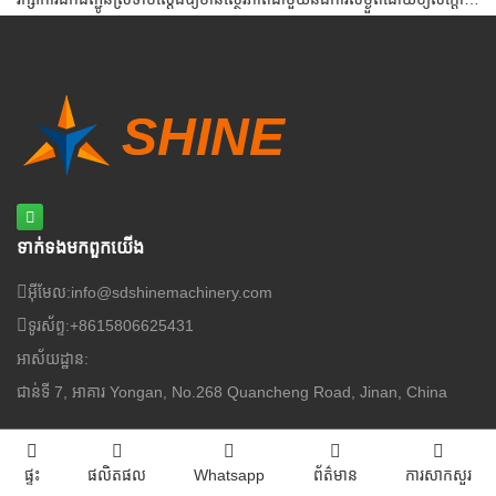
ទាក់ទង​មក​ពួក​យើង
អ៊ីមែល:
info@sdshinemachinery.com
ទូរស័ព្ទ:
+8615806625431
អាស័យដ្ឋាន:
ជាន់ទី 7, អាគារ Yongan, No.268 Quancheng Road, Jinan, China
ផ្ទះ
ផលិតផល
Whatsapp
ព័ត៌មាន
ការសាកសួរ
Copyright © 2020-2025 ក្រុមហ៊ុន Shine Machinery Co., LTD
ជំនួយ