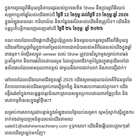
ក្នុង​ការ​ប្រារព្ធ​ពិធី​បុណ្យ​និទាឃរដូវ​របស់​ប្រទេស​ចិន Shine នឹង​ប្រារព្ធ​ពិធី​ឈប់​
សម្រាក​ប្រចាំ​ឆ្នាំ​របស់​យើង​ចាប់​ពី
ថ្ងៃទី 12 ខែកុម្ភៈដល់ថ្ងៃទី 23 ខែកុម្ភៈឆ្នាំ 2026
.
ក្នុងអំឡុងពេលនេះ ការិយាល័យ និងកន្លែងផលិតរបស់យើងនឹងត្រូវបិទ។ យើងនឹង
បន្តប្រតិបត្តិការពេញលេញនៅលើ
ថ្ងៃទី ២៤ ខែកុម្ភៈ ឆ្នាំ ២០២៦
.
ខណៈពេលដែលយើងផ្អាកដើម្បីជួបជុំគ្រួសារ និងទទួលយកនូវស្មារតីនៃពិធីបុណ្យ
យើងនៅតែប្តេជ្ញាចិត្តក្នុងការគាំទ្រដល់ភាពជោគជ័យរបស់អតិថិជនរបស់យើងក្នុងឆ្នាំ
ខាងមុខ។ ម៉ាស៊ីនសម្ងួត veneer របស់ Shine ត្រូវបានវិស្វកម្មសម្រាប់ភាពធន់
ប្រសិទ្ធភាព និងការផលិតដោយរលូន ដែលជួយអាជីវកម្មបំប្លែងវត្ថុធាតុដើមទៅជា
ផលិតផលដែលមានគុណភាពខ្ពស់ ជាមួយនឹងភាពជាក់លាក់ និងភាពជឿជាក់។
នៅពេលដែលយើងឈានជើងចូលឆ្នាំ 2026 យើងសូមអរគុណដល់អតិថិជនទូទាំង
ពិភពលោករបស់យើងសម្រាប់ការជឿទុកចិត្ត និងការសហការរបស់ពួកគេ។ យើង
ទន្ទឹងរង់ចាំក្នុងការបន្តផ្តល់នូវដំណោះស្រាយសម្ងួតប្រកបដោយភាពច្នៃប្រឌិត និង
សេវាកម្មពិសេសក្នុងឆ្នាំថ្មីនេះ។
សម្រាប់ការសាកសួរជាបន្ទាន់ក្នុងអំឡុងពេលថ្ងៃឈប់សម្រាក សូមកុំស្ទាក់ស្ទើរក្នុងការ
ទាក់ទងជាមួយក្រុមជំនួយរបស់យើងតាមរយៈ
sale01@sdshinemachinery.com ឬទុកសារ។ យើងនឹងឆ្លើយតបភ្លាមៗនៅ
ពេលយើងត្រឡប់មកវិញ។