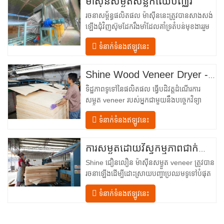
ម៉ាស៊ីនសម្ងួតសន្លឹកឈើបញ្ឈរ
រចនាសម្ព័ន្ធផលិតផល ម៉ាស៊ីននេះត្រូវបានសាងសង់
ឡើងជុំវិញស៊ុមដែករឹងមាំដែលគាំទ្រតំបន់មុខងាររួម
បញ្ចូលគ្នាចំនួនបួន ដែលត្រូវបានរៀបចំជា
ទំនាក់ទំនងឥឡូវនេះ
លំហូរលីនេអ៊ែរពីការបញ្ចូលទៅការបញ្ចេញ។ ផ្នែក
បញ្ចូល– បំពាក់ដោយឧបករណ៍បញ្ជូនចូល និងយន្ត
ការតម្រឹមច្បាស់លាស់ដែលដឹកនាំសន្លឹកឈើប្រណិត
Shine Wood Veneer Dryer - គំរូបង្ហោះផលិតផលពេញលេញ
នីមួយៗបញ្ឈរចូលទៅក្នុងបន្ទប់សម្ងួត។…
ទិដ្ឋភាពទូទៅនៃផលិតផល ធ្វើបដិវត្តដំណើរការ
សម្ងួត veneer របស់អ្នកជាមួយនឹងបច្ចេកវិទ្យា
កម្រិតខ្ពស់ Shenghuai The Shine
ទំនាក់ទំនងឥឡូវនេះ
Roller ម៉ាស៊ីនសម្ងួត veneer តំណាងឱ្យរបក
គំហើញនៅក្នុង veneer ឈើ បច្ចេកវិទ្យាកែច្នៃ។
រចនាឡើងសម្រាប់ក្រុមហ៊ុនផលិតក្តារបន្ទះ រោង
ការសម្ងួតដោយវិស្វកម្មភាពជាក់លាក់សម្រាប់គុណភាព និងទិន្នផលឈើល្អបំផុត
ម៉ាស៊ីនកិនឈើ និងកន្លែងផលិតគ្រឿងសង្ហារិម
Shine ជឿនលឿន ម៉ាស៊ីនសម្ងួត veneer ត្រូវបាន
ទំនើបទាន់សម័យនេះ …
រចនាឡើងដើម្បីដោះស្រាយបញ្ហាប្រឈមទូទៅបំផុត
នៅក្នុង ការស្ងួត veneer៖ សំណើមមិនស្មើគ្នា
ទំនាក់ទំនងឥឡូវនេះ
ថាមពលគ្មានប្រសិទ្ធភាព និងហានិភ័យនៃពិការភាព
ដូចជាការឡើងក្រហម ប្រេះ ឬការប្រែពណ៌។ ដោយ
ធ្វើជាម្ចាស់នៃវិទ្យាសាស្ត្រ ការស្ងួត…