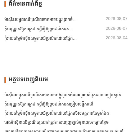
ព័ត៌មានពាក់ព័ន្ធ
2026-08-07
ម៉ាស៊ីនសម្ងួតឈើប្រណិតថោកអាចបង្ហូរប្រាក់ចំណេញរបស់អ្នកដោយស្ងៀមស្ងាត់
2026-08-07
កុំអនុញ្ញាតឱ្យការត្រជាក់ខ្លីធ្វើឱ្យខូចដល់ការតម្រៀបសន្លឹកឈើ
2026-08-04
កុំវាយតម្លៃម៉ាស៊ីនសម្ងួតឈើប្រណិតដោយផ្អែកលើសមត្ថភាពតែម្នាក់ឯង
អត្ថបទពេញនិយម
ម៉ាស៊ីនសម្ងួតឈើប្រណិតថោកអាចបង្ហូរប្រាក់ចំណេញរបស់អ្នកដោយស្ងៀមស្ងាត់
កុំអនុញ្ញាតឱ្យការត្រជាក់ខ្លីធ្វើឱ្យខូចដល់ការតម្រៀបសន្លឹកឈើ
កុំវាយតម្លៃម៉ាស៊ីនសម្ងួតឈើប្រណិតដោយផ្អែកលើសមត្ថភាពតែម្នាក់ឯង
រោងម៉ាស៊ីនឈើប្រណិតត្រជាក់ត្រូវការបញ្ចេញខ្យល់មុនពេលកម្តៅបន្ថែម
រក្សាការដឹកជញ្ជូនស្រទាប់ស្តើងឱ្យមានស្ថេរភាពជាមួយនឹងការសម្ងួតដោយខ្យល់ក្តៅដែលគ្រប់គ្រង