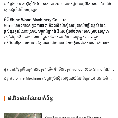
ជាថ្មីម្តងទៀត សួស្តីឆ្នាំថ្មី! ខែឧសភា ឆ្នាំ 2026 នាំមកជូនអ្នកនូវឱកាសជាច្រើន និង
ខ្សែសង្វាក់ផលិតកម្មរលូន។
អំពី Shine Wood Machinery Co., Ltd.
Shine មានឯកទេសក្នុងការរចនា និងផលិតម៉ាស៊ីនសម្ងួតឈើកម្រិតខ្ពស់ ដែល
ផ្តល់ជូននូវដំណោះស្រាយសម្ងួតដ៏ឆ្លាតវៃ និងសន្សំសំចៃថាមពលសម្រាប់ឧស្សាហ
កម្មកែច្នៃឈើសកល។ ដោយផ្តោតលើភាពធន់ និងការអនុវត្ត Shine ជួយ
អតិថិជនឱ្យសម្រេចបាននូវគុណភាពជាប់លាប់ និងបង្កើនផលិតភាពជាអតិបរមា។
មុន : ការច្នៃប្រឌិតក្នុងការសម្ងួតឈើ៖ ម៉ាស៊ីនសម្ងួត veneer របស់ Shine កំណត់ស្តង់ដារឧស្សាហកម្មថ្មី។
បន្ទាប់ : Shine Machinery បង្ហាញម៉ាស៊ីនសម្ងួតឈើជំនាន់ក្រោយ៖ យុគសម័យថ្មីនៃប្រសិទ្ធភាព និងការអនុវត្តសម្រាប់ឆ្នាំ 2026
ផលិតផលដែលពាក់ព័ន្ធ