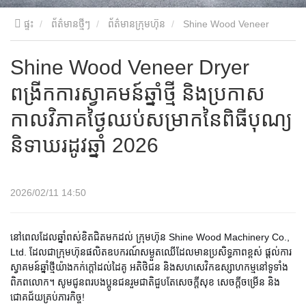
ផ្ទះ
ព័ត៌មានថ្មីៗ
ព័ត៌មានក្រុមហ៊ុន
Shine Wood Veneer
Dryer ពង្រីកការស្វាគមន៍ឆ្នាំថ្មី និងប្រកាសកាលវិភាគថ្ងៃឈប់សម្រាកនៃពិធី
Shine Wood Veneer Dryer
ពង្រីកការស្វាគមន៍ឆ្នាំថ្មី និងប្រកាស
បុណ្យនិទាឃរដូវឆ្នាំ 2026
កាលវិភាគថ្ងៃឈប់សម្រាកនៃពិធីបុណ្យ
និទាឃរដូវឆ្នាំ 2026
2026/02/11 14:50
នៅពេលដែលឆ្នាំពស់ខិតជិតមកដល់ ក្រុមហ៊ុន Shine Wood Machinery Co.,
Ltd. ដែលជាក្រុមហ៊ុនផលិតឧបករណ៍សម្ងួតឈើដែលមានប្រសិទ្ធភាពខ្ពស់ ផ្តល់ការ
ស្វាគមន៍ឆ្នាំថ្មីយ៉ាងកក់ក្តៅដល់ដៃគូ អតិថិជន និងសហសេវិកឧស្សាហកម្មនៅទូទាំង
ពិភពលោក។ សូមជូនពរបងប្អូនជនរួមជាតិជួបតែសេចក្តីសុខ សេចក្តីចម្រើន និង
ជោគជ័យគ្រប់ភារកិច្ច!