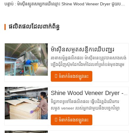
បន្ទាប់ : ម៉ាស៊ីនស្ងួតសម្បកឈើឈ្មោះ Shine Wood Veneer Dryer ជួយបង្កើនប្រសិទ្ធភាពនិងគុណភាពនៃដំណើរការផលិតសម្បកឈើ។
ផលិតផលដែលពាក់ព័ន្ធ
ម៉ាស៊ីនសម្ងួតសន្លឹកឈើបញ្ឈរ
រចនាសម្ព័ន្ធផលិតផល ម៉ាស៊ីននេះត្រូវបានសាងសង់
ឡើងជុំវិញស៊ុមដែករឹងមាំដែលគាំទ្រតំបន់មុខងាររួម
បញ្ចូលគ្នាចំនួនបួន ដែលត្រូវបានរៀបចំជា
ទំនាក់ទំនងឥឡូវនេះ
លំហូរលីនេអ៊ែរពីការបញ្ចូលទៅការបញ្ចេញ។ ផ្នែក
បញ្ចូល– បំពាក់ដោយឧបករណ៍បញ្ជូនចូល និងយន្ត
ការតម្រឹមច្បាស់លាស់ដែលដឹកនាំសន្លឹកឈើប្រណិត
Shine Wood Veneer Dryer - គំរូបង្ហោះផលិតផលពេញលេញ
នីមួយៗបញ្ឈរចូលទៅក្នុងបន្ទប់សម្ងួត។…
ទិដ្ឋភាពទូទៅនៃផលិតផល ធ្វើបដិវត្តដំណើរការ
សម្ងួត veneer របស់អ្នកជាមួយនឹងបច្ចេកវិទ្យា
កម្រិតខ្ពស់ Shenghuai The Shine
ទំនាក់ទំនងឥឡូវនេះ
Roller ម៉ាស៊ីនសម្ងួត veneer តំណាងឱ្យរបក
គំហើញនៅក្នុង veneer ឈើ បច្ចេកវិទ្យាកែច្នៃ។