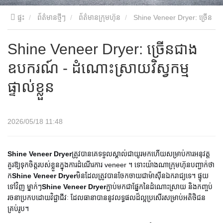
ផ្ទះ
ព័ត៌មានថ្មីៗ
ព័ត៌មានក្រុមហ៊ុន
Shine Veneer Dryer: ច្រើន
ជាងឧបករណ៍ - ដំណោះស្រាយវិស្វកម្មផ្ទាល់ខ្លួន
Shine Veneer Dryer: ច្រើនជាង
ឧបករណ៍ - ដំណោះស្រាយវិស្វកម្ម
ផ្ទាល់ខ្លួន
2026/05/18 11:48
Shine Veneer Dryer
ត្រូវ​បាន​គេ​ទទួល​ស្គាល់​ជា​យូរ​មក​ហើយ​សម្រាប់​ការ​អនុវត្ត​
គួរ​ឱ្យ​ទុក​ចិត្ត​របស់​ខ្លួន​ក្នុង​ការ​ដំណើរ​ការ veneer ។ ទោះ​យ៉ាង​ណា​ក្រុមហ៊ុន​បញ្ជាក់​ថា
ក
Shine Veneer Dryer
មិនដែលត្រូវបានចែកចាយជាម៉ាស៊ីនឯករាជ្យទេ។ ផ្ទុយ
ទៅវិញ ម្នាក់ៗ
Shine Veneer Dryer
ភ្ជាប់មកជាផ្នែកនៃដំណោះស្រាយ និងកញ្ចប់
រចនាប្រកបដោយវិជ្ជាជីវៈ ដែលធានាបាននូវលទ្ធផលដ៏ល្អប្រសើរសម្រាប់អតិថិជន
គ្រប់រូប។