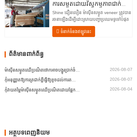
រចនាឡើងសម្រាប់ក្រុមហ៊ុនផលិតក្តារបន្ទះ រោង
ការសម្ងួតដោយវិស្វកម្មភាពជាក់លាក់សម្រាប់គុណភាព និងទិន្នផលឈើល្អបំផុត
ម៉ាស៊ីនកិនឈើ និងកន្លែងផលិតគ្រឿងសង្ហារិម
Shine ជឿនលឿន ម៉ាស៊ីនសម្ងួត veneer ត្រូវបាន
ទំនើបទាន់សម័យនេះ …
រចនាឡើងដើម្បីដោះស្រាយបញ្ហាប្រឈមទូទៅបំផុត
នៅក្នុង ការស្ងួត veneer៖ សំណើមមិនស្មើគ្នា
ទំនាក់ទំនងឥឡូវនេះ
ថាមពលគ្មានប្រសិទ្ធភាព និងហានិភ័យនៃពិការភាព
ដូចជាការឡើងក្រហម ប្រេះ ឬការប្រែពណ៌។ ដោយ
ធ្វើជាម្ចាស់នៃវិទ្យាសាស្ត្រ ការស្ងួត…
ព័ត៌មានពាក់ព័ន្ធ
2026-08-07
ម៉ាស៊ីនសម្ងួតឈើប្រណិតថោកអាចបង្ហូរប្រាក់ចំណេញរបស់អ្នកដោយស្ងៀមស្ងាត់
2026-08-07
កុំអនុញ្ញាតឱ្យការត្រជាក់ខ្លីធ្វើឱ្យខូចដល់ការតម្រៀបសន្លឹកឈើ
2026-08-04
កុំវាយតម្លៃម៉ាស៊ីនសម្ងួតឈើប្រណិតដោយផ្អែកលើសមត្ថភាពតែម្នាក់ឯង
អត្ថបទពេញនិយម