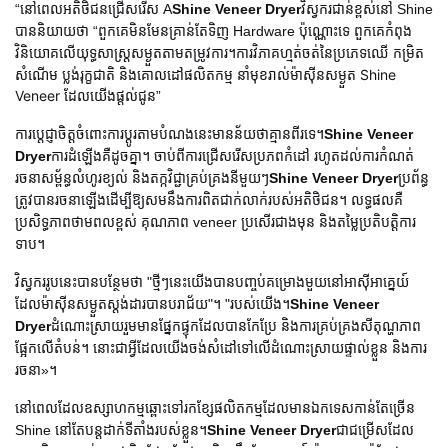
“នៅពេលអតិថិជនជ្រើសរើស A
Shine Veneer Dryer
វិស្វករជាន់ខ្ពស់នៅ Shine
បាននិយាយថា “ពួកគេមិនមែនគ្រាន់តែទិញ Hardware ប៉ុណ្ណោះទេ ពួកគេកំពុង
ការវិភាគហ្មត់ចត់នៃប្រភេទឈើ កម្រិត
វិនិយោគលើយុទ្ធសាស្ត្រសម្ងួតតាមតម្រូវការ។
សំណើម ប្លង់រុក្ខជាតិ និងគោលដៅផលិតកម្ម នាំមុខរាល់ម៉ាស៊ីនសម្ងួត Shine
Veneer ដែលយើងផ្តល់ជូន
”
ការប្តេជ្ញាចិត្តចំពោះការប្ដូរតាមបំណងនេះមានន័យថាគ្មានពីរទេ។
Shine Veneer
Dryer
ការដំឡើងគឺដូចគ្នា។ ចាប់ពីការជ្រើសរើសប្រភពកំដៅ រហូតដល់ការកំណត់
រចនាសម្ព័ន្ធលំហូរខ្យល់ និងតក្កវិជ្ជាគ្រប់គ្រងនីមួយៗ
Shine Veneer Dryer
ប្រព័ន្ធ
ត្រូវបានរចនាឡើងដើម្បីឱ្យសមនឹងការពិតជាក់លាក់របស់អតិថិជន។ លទ្ធផលគឺ
ប្រសិទ្ធភាពថាមពលខ្ពស់ គុណភាព veneer ប្រសើរជាងមុន និងតម្លៃប្រតិបត្តិការ
ទាប។
វិស្វកររូបនេះបានបន្ថែមថា "ថ្មីៗនេះយើងបានបញ្ចប់គម្រោងមួយនៅអាស៊ីអាគ្នេយ៍
ដែលម៉ាស៊ីនសម្ងួតស្តង់ដារបានបរាជ័យ"។ "របស់យើង។
Shine Veneer
Dryer
ដំណោះស្រាយរួមមានផ្នែកផ្ទុកដែលបានកែប្រែ និងការគ្រប់គ្រងសីតុណ្ហភាព
ផ្អែកលើតំបន់។ នោះ​ជា​អ្វី​ដែល​យើង​ចង់​សំដៅ​ទៅ​លើ​ដំណោះស្រាយ​ផ្ទាល់​ខ្លួន និង​ការ​
រចនា»។
នៅពេលដែលឧស្សាហកម្មឆ្ពោះទៅរកខ្សែផលិតកម្មដែលមានឯកទេសកាន់តែច្រើន
Shine នៅតែបន្តដាក់ទីតាំងរបស់ខ្លួន។
Shine Veneer Dryer
ជាជម្រើសដែល