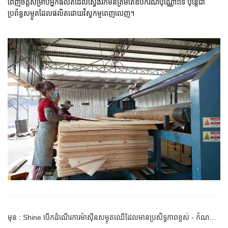
ពេញចិត្តសម្រាប់អ្នកផលិតដែលស្វែងរកមិនត្រឹមតែឧបករណ៍ប៉ុណ្ណោះទេ ប៉ុន្តែជា
ប្រព័ន្ធសម្ងួតដែលផលិតដោយវិស្វកម្មពេញលេញ។
មុន : Shine បើកដំណើរការម៉ាស៊ីនសម្ងួតឈើដែលមានប្រសិទ្ធភាពខ្ពស់ - កំណត់ឡើងវិញនូវភាពជាក់លាក់នៃការសម្ងួតសម្រាប់ការផលិត veneer ទំនើប