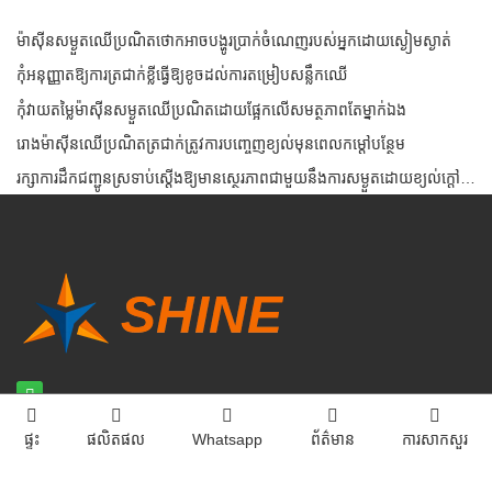
ម៉ាស៊ីនសម្ងួតឈើប្រណិតថោកអាចបង្ហូរប្រាក់ចំណេញរបស់អ្នកដោយស្ងៀមស្ងាត់
កុំអនុញ្ញាតឱ្យការត្រជាក់ខ្លីធ្វើឱ្យខូចដល់ការតម្រៀបសន្លឹកឈើ
កុំវាយតម្លៃម៉ាស៊ីនសម្ងួតឈើប្រណិតដោយផ្អែកលើសមត្ថភាពតែម្នាក់ឯង
រោងម៉ាស៊ីនឈើប្រណិតត្រជាក់ត្រូវការបញ្ចេញខ្យល់មុនពេលកម្តៅបន្ថែម
រក្សាការដឹកជញ្ជូនស្រទាប់ស្តើងឱ្យមានស្ថេរភាពជាមួយនឹងការសម្ងួតដោយខ្យល់ក្តៅដែលគ្រប់គ្រង
ទាក់ទង​មក​ពួក​យើង
ផ្ទះ
ផលិតផល
Whatsapp
ព័ត៌មាន
ការសាកសួរ
អ៊ីមែល:
info@sdshinemachinery.com