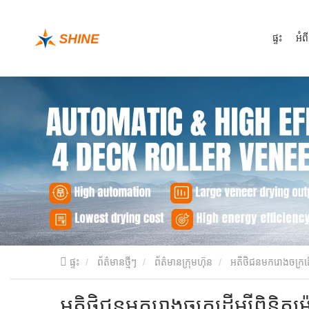
ផ្ទះ
អំព
ផ្ទះ
ព័ត៌មានថ្មីៗ
ព័ត៌មានក្រុមហ៊ុន
អតិថិជនមករោងចក្រដើម្
អតិថិជនមករោងចក្រដើម្បីពិនិត្យម៉