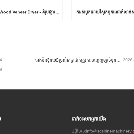
Shine Wood Veneer Dryer - គំរូបង្ហោះផលិតផលពេញលេញ
Shine Wood Veneer Dryer - គំរូបង្ហោះផលិតផលពេញលេញ
ទំនងឥឡូវនេះ
ទំនាក់ទំនងឥឡូវនេះ
4
2026
រោងម៉ាស៊ីនឈើប្រណិតត្រជាក់ត្រូវការបញ្ចេញខ្យល់មុនពេលកម្តៅបន្ថែម
9
ប
ទាក់ទង​មក​ពួក​យើង
អ៊ីមែល:
info@sdshinemachinery