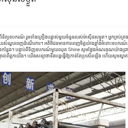
ពិនិត្យឧបករណ៍ រួមទាំងគ្រឿងបន្លាស់មួយចំនួនរបស់ម៉ាស៊ីនសម្ងួត។ អ្នកគ្រប់គ្រ
យសំណួរពេញដំណើរការ។ អតិថិជនមានការពេញចិត្តយ៉ាងខ្លាំងចំពោះឧបករណ៍ស
កន្លែង។ បន្ទាប់ពីទិញឧបករណ៍មួយឈុត Shine សូមថ្លែងអំណរគុណយ៉ាងជ្រ
គាល់ពីពួកយើង។ យើងសន្យាថានឹងបន្តធ្វើឱ្យកាន់តែប្រសើរឡើង ហើយសូមស្វាគ