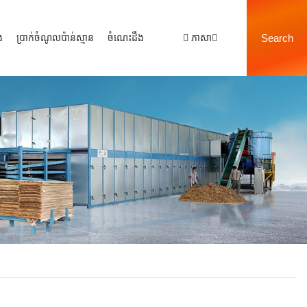
ង
ប្រាក់ចំណូលប៉ាន់ស្មាន
ចំណេះដឹង
ភាសា
Search