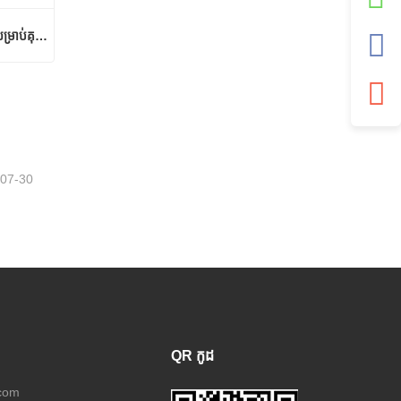
ការសម្ងួតដោយវិស្វកម្មភាពជាក់លាក់សម្រាប់គុណភាព និងទិន្នផលឈើល្អបំផុត
ការសម្ងួតដោយវិស្វកម្មភាពជាក់លាក់សម្រាប់គុណភាព និងទិន្នផលឈើល្អបំផុត
-07-30
QR កូដ
.com