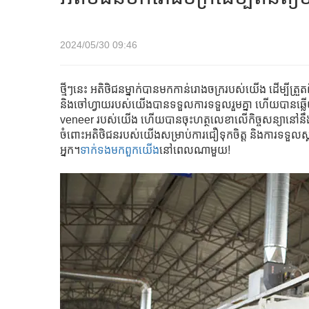
2024/05/30 09:46
ថ្មីៗនេះ អតិថិជនម្នាក់បានមកកាន់រោងចក្ររបស់យើង ដើម្បីត្រួត
និងចៅហ្វាយរបស់យើងបានទទួលការទទួលរួមគ្នា ហើយបានឆ្លើ
veneer របស់យើង ហើយបានចុះហត្ថលេខាលើកិច្ចសន្យានៅនឹង
ចំពោះអតិថិជនរបស់យើងសម្រាប់ការជឿទុកចិត្ត និងការទទួលស្
អ្នក។
ទាក់ទង​មក​ពួក​យើង
នៅពេលណាមួយ!