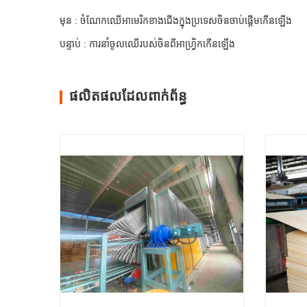
មុន : ចំណែក​ឈើ​អាមេរិក​ខាង​ជើង​ក្នុង​ប្រទេស​ចិន​ចាប់​ផ្តើម​កើន​ឡើង
បន្ទាប់ : ការ​នាំ​ចូល​ឈើ​របស់​ចិន​ពី​អាហ្វ្រិក​កើន​ឡើង
ផលិតផលដែលពាក់ព័ន្ធ