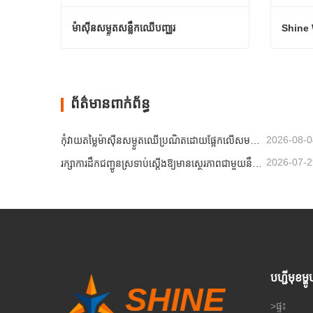
ម៉ាស៊ីនសម្ងួតសន្លឹកឈើបញ្ឈរ
ម៉ាស៊ីនសម្ងួតសន្លឹកឈើបញ្ឈរ
ទំនាក់ទំនងឥឡូវនេះ
ទំនាក់
ព័ត៌មានពាក់ព័ន្ធ
2026-08-0
កុំវាយតម្លៃម៉ាស៊ីនសម្ងួតឈើប្រណិតដោយផ្អែកលើសមត្ថភាពតែម្នាក់ឯង
2026-07-2
រក្សាការដឹកជញ្ជូនស្រទាប់ស្តើងឱ្យមានស្ថេរភាពជាមួយនឹងការសម្ងួតដោយខ្យល់ក្តៅដែលគ្រប់គ្រង
បហ្ជីមុខម្ហូ
>
ផ្ទះ