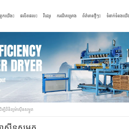
ី​ពួក​យើង
ផលិតផល
វីដេអូ
ករណីគម្រោង
ព័ត៌មានថ្មីៗ
ទំនាក់ទំនងយើ
បីពិនិត្យម៉ាស៊ីនសម្ងួត
ាស៊ីនសម្ងួត