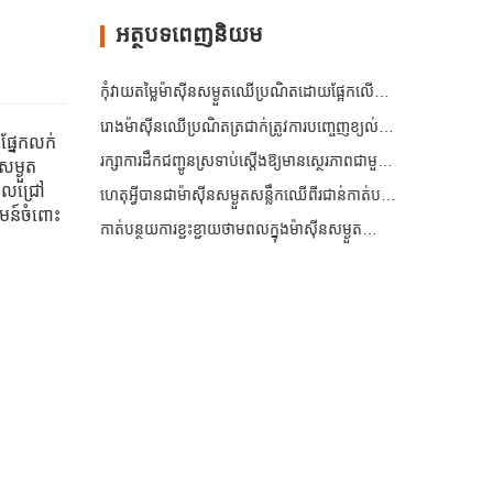
អត្ថបទពេញនិយម
កុំវាយតម្លៃម៉ាស៊ីនសម្ងួតឈើប្រណិតដោយផ្អែកលើសមត្ថភាពតែម្នាក់ឯង
រោងម៉ាស៊ីនឈើប្រណិតត្រជាក់ត្រូវការបញ្ចេញខ្យល់មុនពេលកម្តៅបន្ថែម
ងផ្នែកលក់
រក្សាការដឹកជញ្ជូនស្រទាប់ស្តើងឱ្យមានស្ថេរភាពជាមួយនឹងការសម្ងួតដោយខ្យល់ក្តៅដែលគ្រប់គ្រង
ម្ងួត
ាលជ្រៅ
ហេតុអ្វីបានជាម៉ាស៊ីនសម្ងួតសន្លឹកឈើពីរជាន់កាត់បន្ថយហានិភ័យនៃការធ្វើឱ្យប្រសើរឡើងជាលើកដំបូង
មន៍ចំពោះ
កាត់បន្ថយការខ្ជះខ្ជាយថាមពលក្នុងម៉ាស៊ីនសម្ងួតឈើប្រណិតរបស់អ្នក – គន្លឹះសម្រាប់ម៉ាស៊ីនសម្ងួតឈើ