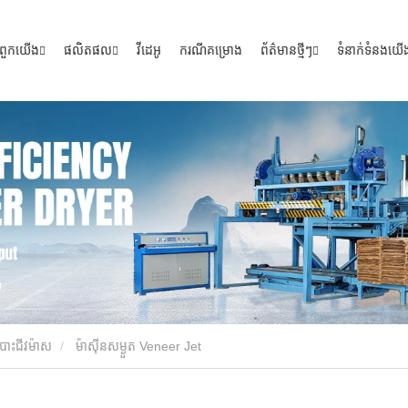
ី​ពួក​យើង
ផលិតផល
វីដេអូ
ករណីគម្រោង
ព័ត៌មានថ្មីៗ
ទំនាក់ទំនងយើ
បោះជីវម៉ាស
ម៉ាស៊ីនសម្ងួត Veneer Jet