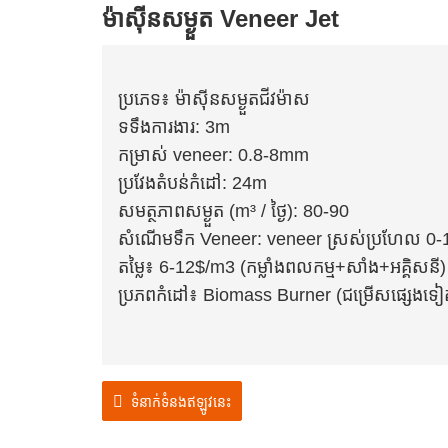
ម៉ាស៊ីនសម្ងួត Veneer Jet
ប្រភេទ៖ ម៉ាស៊ីនសម្ងួតជីវម៉ាស
ទទឹងការងារ: 3m
កម្រាស់ veneer: 0.8-8mm
ប្រវែងតំបន់កំដៅ: 24m
សមត្ថភាពសម្ងួត (m³ / ថ្ងៃ): 80-90
សំណើមទឹក Veneer: veneer ស្រស់ប្រហែល 0
តម្លៃ៖ 6-12$/m3 (កម្លាំងពលកម្ម+សាំង+អគ្គិសនី)
ប្រភពកំដៅ៖ Biomass Burner (ជម្រើសផ្សេងទៀ
ទំនាក់ទំនងឥឡូវនេះ