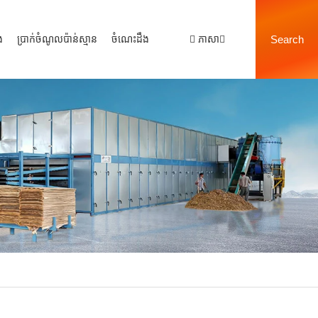
ង
ប្រាក់ចំណូលប៉ាន់ស្មាន
ចំណេះដឹង
ភាសា
Search