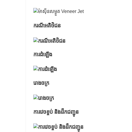
ករណីអតិថិជន
ការដំឡើង
រោងចក្រ
ការវេចខ្ចប់ និងដឹកជញ្ជូន