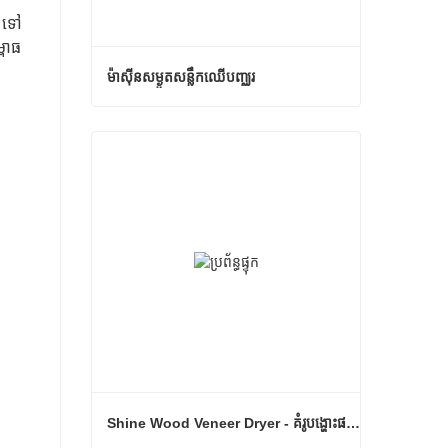
n ទៅ
្ពាធ
ម៉ាស៊ីនសម្ងួតសន្លឹកឈើបញ្ឈរ
ម៉ាស៊ីនសម្ងួតសន្លឹកឈើបញ្ឈរ
ទំនាក់ទំនងឥឡូវនេះ
Shine Wood Veneer Dryer - គំរូបង្ហោះផលិតផលពេញលេញ