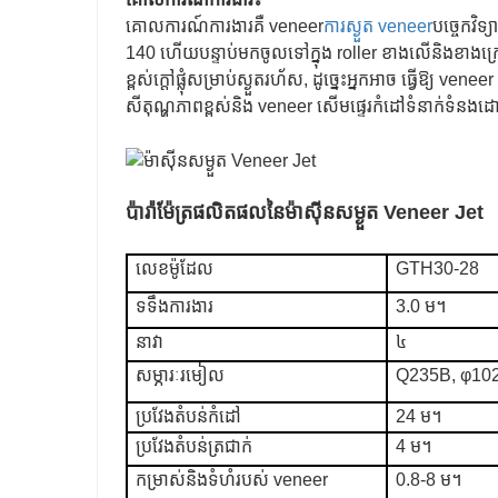
គោលការណ៍ការងារគឺ veneer
ការស្ងួត veneer
បច្ចេកវិ
140 ហើយបន្ទាប់មកចូលទៅក្នុង roller ខាងលើនិងខាងក្រោម
ខ្ពស់ក្តៅផ្លុំសម្រាប់ស្ងួតរហ័ស, ដូច្នេះអ្នកអាច ធ្វើឱ
សីតុណ្ហភាពខ្ពស់និង veneer សើមផ្ទេរកំដៅទំនាក់ទំនងដោ
ប៉ារ៉ាម៉ែត្រផលិតផលនៃ
ម៉ាស៊ីនសម្ងួត Veneer Jet
លេខ​ម៉ូដែល
GTH30-28
ទទឹងការងារ
3.0 ម។
នាវា
៤
សម្ភារៈរមៀល
Q235B, φ102
ប្រវែងតំបន់កំដៅ
24 ម។
ប្រវែងតំបន់ត្រជាក់
4 ម។
កម្រាស់និងទំហំរបស់ veneer
0.8-8 ម។