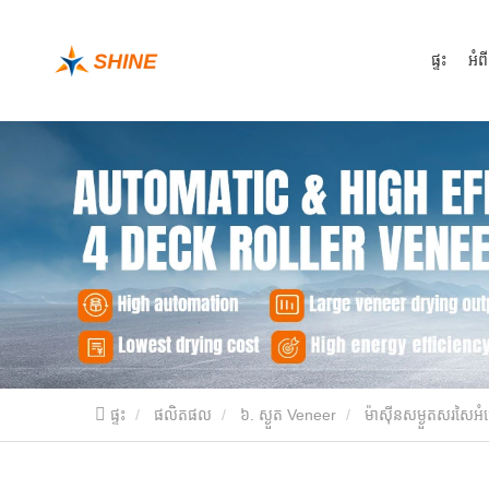
ផ្ទះ
អំព
ផ្ទះ
ផលិតផល
៦. ស្ងួត Veneer
ម៉ាស៊ីនសម្ងួតសរសៃអំ