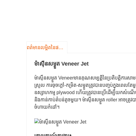
ព​ត៌​មាន​លម្អិត​នៃ​ផលិតផល
ម៉ាស៊ីនសម្ងួត Veneer Jet
ម៉ាស៊ីនសម្ងួត Veneer
មានគុណសម្បត្តិនៃប្រតិបត្តិការសាមញ
ស្រួល ការចុចក្តៅ-កម្រិត-សម្ងួតត្រូវបានបញ្ចប់ក្នុងពេ
ឧស្សាហកម្ម plywood ហើយត្រូវបានប្រើដើម្បីយកសំណើមច
និងកាន់កាប់តំបន់តូចមួយ។ ម៉ាស៊ីនសម្ងួត roller អាចត្រូវ
ចំហាយកំដៅ។
គោលការណ៍ការងារ៖