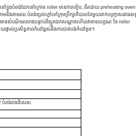
ទ្យានៅក្នុងបំពង់ដែកនៅក្រោម roller មានការគៀប, ពីរដោយ preheating ove
និងតាមរយៈបំពង់ខ្យល់ក្តៅទៅក្រុមប្រឹក្សាភិបាលតែមួយដាក់បញ្ច្រាសរវាងសម
្យ veneer មានសំណើមរលោងបន្ទាប់ពីស្ងួតឯកសណ្ឋានហើយវាមានលក្ខណៈនៃ roller
យផ្ទាល់ប្រសិទ្ធភាពកំដៅខ្ពស់និងការបាត់បង់កំដៅតូច។
 បំពង់រាងពិសេស