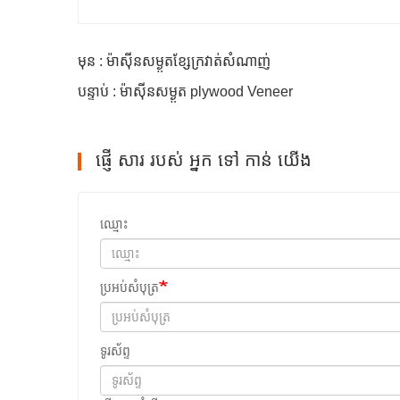
មុន : ម៉ាស៊ីនសម្ងួតខ្សែក្រវាត់សំណាញ់
បន្ទាប់ : ម៉ាស៊ីនសម្ងួត plywood Veneer
ផ្ញើ សារ របស់ អ្នក ទៅ កាន់ យើង
ឈ្មោះ
ប្រអប់សំបុត្រ
ទូរស័ព្ទ