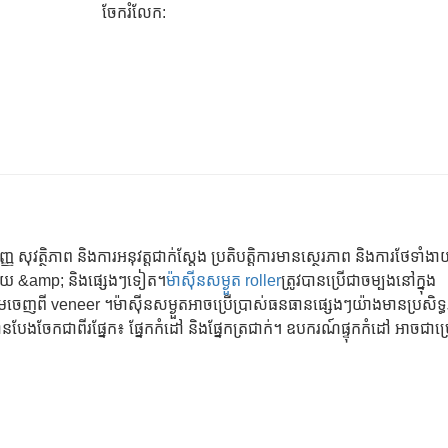
ចែករំលែក:
្ញ សុវត្ថិភាព និងការអនុវត្តជាក់ស្តែង ប្រតិបត្តិការមានស្ថេរភាព និងការថែទាំង
លតែមួយ &amp; និងផ្សេងៗទៀត។
ម៉ាស៊ីនសម្ងួត roller
ត្រូវបានប្រើជាចម្បងនៅក្នុង
េញពី veneer ។ម៉ាស៊ីនសម្ងួតអាចប្រើប្រាស់ធនធានផ្សេងៗយ៉ាងមានប្រសិទ្
បានបែងចែកជាពីរផ្នែក៖ ផ្នែកកំដៅ និងផ្នែកត្រជាក់។ ឧបករណ៍ផ្ទុកកំដៅ អាចជាប្