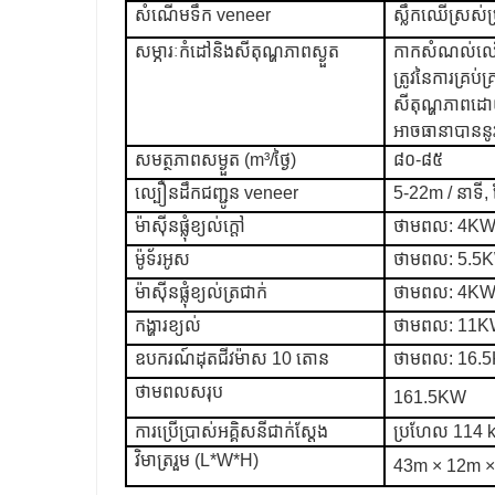
សំណើមទឹក veneer
ស្លឹកឈើស្រស
សម្ភារៈកំដៅនិងសីតុណ្ហភាពស្ងួត
កាកសំណល់ឈើ 
ត្រូវនៃការគ្រប់
សីតុណ្ហភាពដោយស
អាចធានាបានន
សមត្ថភាពសម្ងួត (m³/ថ្ងៃ)
៨០-៨៥
ល្បឿនដឹកជញ្ជូន veneer
5-22m / នាទី, 
ម៉ាស៊ីនផ្លុំខ្យល់ក្តៅ
ថាមពល: 4KW 
ម៉ូទ័រអូស
ថាមពល: 5.5KW, 
ម៉ាស៊ីនផ្លុំខ្យល់ត្រជាក់
ថាមពល: 4KW 
កង្ហារខ្យល់
ថាមពល: 11KW
ឧបករណ៍ដុតជីវម៉ាស 10 តោន
ថាមពល: 16.
ថាមពលសរុប
161.5KW
ការប្រើប្រាស់អគ្គិសនីជាក់ស្តែង
ប្រហែល 114 k
វិមាត្ររួម (L*W*H)
43m × 12m ×