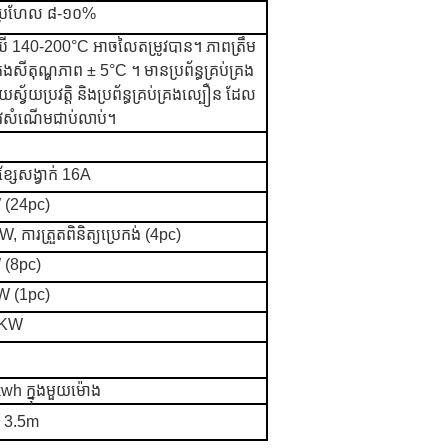
់ប្រហែល ៨-១០%
140-200°C អាចលៃតម្រូវបាន។ ភាពត្រឹម
គ្រងសីតុណ្ហភាព ± 5°C ។ មានប្រព័ន្ធគ្រប់គ្រង
្វ័យប្រវត្តិ និងប្រព័ន្ធគ្រប់គ្រងល្បឿន ដែល
ូវសំណើមជាប់លាប់។
ខ្សែសង្វាក់ 16A
(24pc)
ការត្រួតពិនិត្យប្រេកង់ (4pc)
(8pc)
 (1pc)
5KW
wh ក្នុងមួយម៉ោង
 3.5m