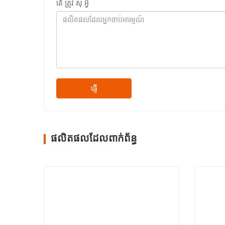
តើ ត្រូវ សុំ អ្វី
ផ្ញើ
ផលិតផលដែលពាក់ព័ន្ធ