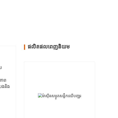
ផលិតផលពេញនិយម
ាយ
ធភាព
រេងនិង