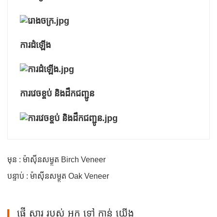
ការដំឡើង
ការវេចខ្ចប់ និងដឹកជញ្ជូន
មុន : ម៉ាស៊ីនសម្ងួត Birch Veneer
បន្ទាប់ : ម៉ាស៊ីនសម្ងួត Oak Veneer
ផ្ញើ សារ របស់ អ្នក ទៅ កាន់ យើង