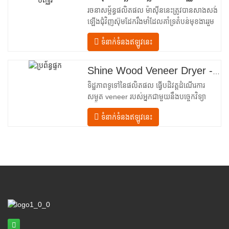
រចនាសម្ព័ន្ធផលិតផល ម៉ាស៊ីននេះត្រូវបានសាងសង់
ឡើងជុំវិញស៊ុមដែករឹងមាំដែលគាំទ្រតំបន់មុខងាររួម
បញ្ចូលគ្នាចំនួនបួន ដែលត្រូវបានរៀបចំជា
ទំនាក់ទំនងឥឡូវនេះ
លំហូរលីនេអ៊ែរពីការបញ្ចូលទៅការបញ្ចេញ។ ផ្នែក
បញ្ចូល– បំពាក់ដោយឧបករណ៍បញ្ជូនចូល និងយន្ត
ការតម្រឹមច្បាស់លាស់ដែលដឹកនាំសន្លឹកឈើប្រណិត
Shine Wood Veneer Dryer - គំរូបង្ហោះផលិតផលពេញលេញ
នីមួយៗបញ្ឈរចូលទៅក្នុងបន្ទប់សម្ងួត។
ទិដ្ឋភាពទូទៅនៃផលិតផល ធ្វើបដិវត្តដំណើរការ
សម្ងួត veneer របស់អ្នកជាមួយនឹងបច្ចេកវិទ្យា
កម្រិតខ្ពស់ Shenghuai The Shine
ទំនាក់ទំនងឥឡូវនេះ
Roller ម៉ាស៊ីនសម្ងួត veneer តំណាងឱ្យរបក
គំហើញនៅក្នុង veneer ឈើ បច្ចេកវិទ្យាកែច្នៃ។
រចនាឡើងសម្រាប់ក្រុមហ៊ុនផលិតក្តារបន្ទះ រោង
ម៉ាស៊ីនកិនឈើ និងកន្លែងផលិតគ្រឿងសង្ហារិម
ទំនើបទាន់សម័យនេះ