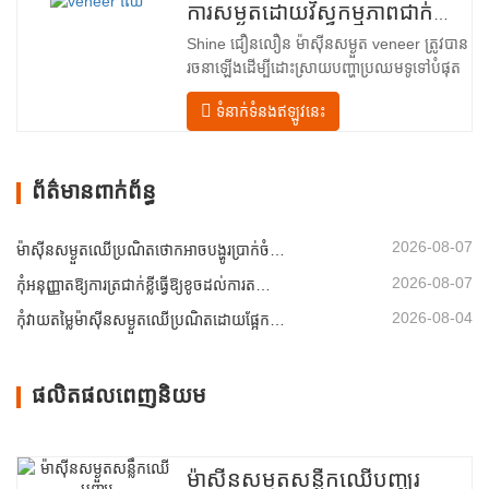
រចនាឡើងសម្រាប់ក្រុមហ៊ុនផលិតក្តារបន្ទះ រោង
ការសម្ងួតដោយវិស្វកម្មភាពជាក់លាក់សម្រាប់គុណភាព និងទិន្នផលឈើល្អបំផុត
ម៉ាស៊ីនកិនឈើ និងកន្លែងផលិតគ្រឿងសង្ហារិម
Shine ជឿនលឿន ម៉ាស៊ីនសម្ងួត veneer ត្រូវបាន
ទំនើបទាន់សម័យនេះ …
រចនាឡើងដើម្បីដោះស្រាយបញ្ហាប្រឈមទូទៅបំផុត
នៅក្នុង ការស្ងួត veneer៖ សំណើមមិនស្មើគ្នា
ទំនាក់ទំនងឥឡូវនេះ
ថាមពលគ្មានប្រសិទ្ធភាព និងហានិភ័យនៃពិការភាព
ដូចជាការឡើងក្រហម ប្រេះ ឬការប្រែពណ៌។ ដោយ
ធ្វើជាម្ចាស់នៃវិទ្យាសាស្ត្រ ការស្ងួត…
ព័ត៌មានពាក់ព័ន្ធ
2026-08-07
ម៉ាស៊ីនសម្ងួតឈើប្រណិតថោកអាចបង្ហូរប្រាក់ចំណេញរបស់អ្នកដោយស្ងៀមស្ងាត់
2026-08-07
កុំអនុញ្ញាតឱ្យការត្រជាក់ខ្លីធ្វើឱ្យខូចដល់ការតម្រៀបសន្លឹកឈើ
2026-08-04
កុំវាយតម្លៃម៉ាស៊ីនសម្ងួតឈើប្រណិតដោយផ្អែកលើសមត្ថភាពតែម្នាក់ឯង
ផលិតផលពេញនិយម
ម៉ាស៊ីនសម្ងួតសន្លឹកឈើបញ្ឈរ