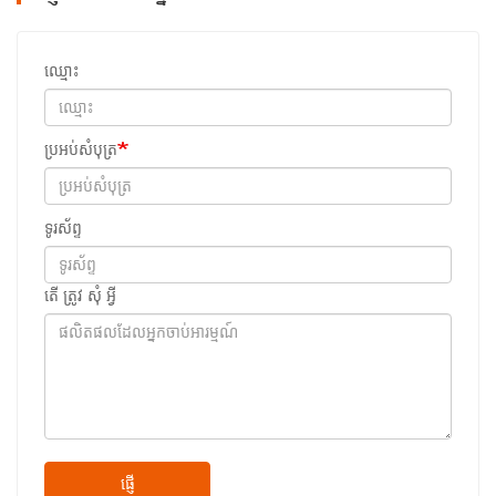
ឈ្មោះ
ប្រអប់សំបុត្រ
ទូរស័ព្ទ
តើ ត្រូវ សុំ អ្វី
ផ្ញើ