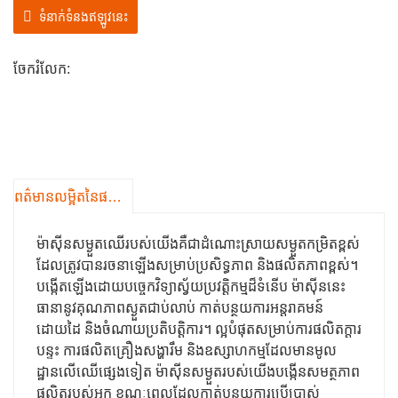
ស្តែង
ទំនាក់ទំនងឥឡូវនេះ
ចែករំលែក:
ព​ត៌​មាន​លម្អិត​នៃ​ផលិតផល
ម៉ាស៊ីនសម្ងួតឈើរបស់យើងគឺជាដំណោះស្រាយសម្ងួតកម្រិតខ្ពស់
ដែលត្រូវបានរចនាឡើងសម្រាប់ប្រសិទ្ធភាព និងផលិតភាពខ្ពស់។
បង្កើតឡើងដោយបច្ចេកវិទ្យាស្វ័យប្រវត្តិកម្មដ៏ទំនើប ម៉ាស៊ីននេះ
ធានានូវគុណភាពស្ងួតជាប់លាប់ កាត់បន្ថយការអន្តរាគមន៍
ដោយដៃ និងចំណាយប្រតិបត្តិការ។ ល្អបំផុតសម្រាប់ការផលិតក្តារ
បន្ទះ ការផលិតគ្រឿងសង្ហារឹម និងឧស្សាហកម្មដែលមានមូល
ដ្ឋានលើឈើផ្សេងទៀត ម៉ាស៊ីនសម្ងួតរបស់យើងបង្កើនសមត្ថភាព
ផលិតរបស់អ្នក ខណៈពេលដែលកាត់បន្ថយការប្រើប្រាស់