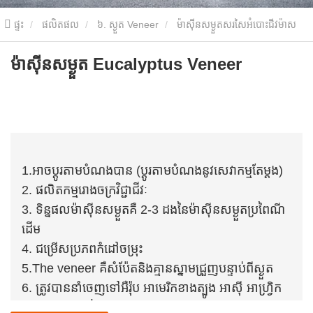
ផ្ទះ
ផលិតផល
៦. ស្ងួត Veneer
ម៉ាស៊ីនសម្ងួតសរសៃអំបោះជីវម៉ាស
ម៉ាស៊ីនសម្ងួត Eucalyptus Veneer
ម៉ាស៊ីនសម្ងួត Eucalyptus Veneer
1.អាចប្ដូរតាមបំណងបាន (ប្ដូរតាមបំណងនូវសេវាកម្មតែម្តង)
2. ផលិតកម្មរោងចក្រវិជ្ជាជីវៈ
3. ទិន្នផលម៉ាស៊ីនសម្ងួតគឺ 2-3 ដងនៃម៉ាស៊ីនសម្ងួតប្រពៃណី
ដើម
4. ជម្រើសប្រភពកំដៅចម្រុះ
5.The veneer គឺសំប៉ែតនិងគ្មានស្នាមជ្រួញបន្ទាប់ពីស្ងួត
6. ត្រូវបាននាំចេញទៅអឺរ៉ុប អាមេរិកខាងត្បូង អាស៊ី អាហ្រ្វិក
និងតំបន់ផ្សេងទៀត ហើយអាចមើលបានក្នុងពេលវេលាជាក់