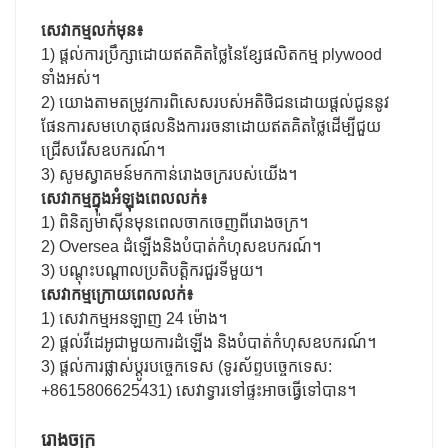
សេវាកម្មលក់មុន៖
1) ផ្តល់ការប្រឹក្សាដោយឥតគិតថ្លៃនៃខ្សែផលិតកម្ម plywood
ទាំងអស់។
2) យោងតាមតម្រូវការពិសេសរបស់អតិថិជនដោយផ្តល់ជូននូវ
ផែនការសមហេតុផលនិងការរចនាដោយឥតគិតថ្លៃដើម្បីជួយ
ជ្រើសរើសឧបករណ៍។
3) សូមស្វាគមន៍មកកាន់រោងចក្ររបស់យើង។
សេវាកម្មក្នុងអំឡុងពេលលក់៖
1) ពិនិត្យម៉ាស៊ីនមុនពេលចាកចេញពីរោងចក្រ។
2) Oversea ដំឡើងនិងបំបាត់កំហុសឧបករណ៍។
3) បណ្តុះបណ្តាលប្រតិបត្តិករជួរទីមួយ។
សេវាកម្មក្រោយពេលលក់៖
1) សេវាកម្មអនឡាញ 24 ម៉ោង។
2) ផ្តល់វីដេអូជាមួយការដំឡើង និងបំបាត់កំហុសឧបករណ៍។
3) ផ្តល់ការផ្លាស់ប្តូរបច្ចេកទេស (ទូរស័ព្ទបច្ចេកទេស:
+8615806625431) សេវាទ្វារទៅផ្ទះអាចធ្វើទៅបាន។
រោងចក្រ