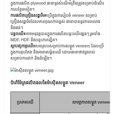
ក្នុងការផលិត plywood ធានានូវសំណើមត្រឹមត្រូវសម្រាប់ដំណើរ
ការបន្ថែមទៀត។
ការផលិតគ្រឿងសង្ហារឹម៖
ប្រើក្នុងការរៀបចំ veneer សម្រាប់
គ្រឿងសង្ហារឹមដែលមានគុណភាពខ្ពស់ ធានាបាននូវភាពរលោង
និងធន់។
បន្ទះឈើ៖
អាចអនុវត្តបានក្នុងការផលិតបន្ទះឈើផ្សេងៗ រួមទាំង
MDF, HDF និងបន្ទះភាគល្អិត។
ស្ថាបត្យកម្មឈើ៖
សមស្របសម្រាប់ការសម្ងួត veneers ដែលប្រើ
ក្នុងការតុបតែង និងរចនាសម្ព័នឈើ ដោយធានាថាវារួចរាល់
សម្រាប់ការដាក់ និងដំឡើង។
ប៉ារ៉ាម៉ែត្រផលិតផលនៃម៉ាស៊ីនសម្ងួត Veneer
ប្រភេទឈើ
សមត្ថភាពសម្ងួត veneer (