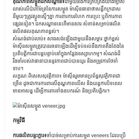
គុណភាពសម្ងួតឯកសណ្ឋាន៖
ជាមួយនឹងការគ្រប់គ្រងយ៉ាងច្បាស់
លាស់លើប៉ារ៉ាម៉ែត្រនៃការសម្ងួត ម៉ាស៊ីនធានាថាសន្លឹកក្រដាស
នីមួយៗត្រូវស្ងួតស្មើៗគ្នា ការពារការរហែក ការប្រេះ ឬពិការភាព
ផ្សេងទៀត។ ឯកសណ្ឋាននេះគឺមានសារៈសំខាន់សម្រាប់ផលិត
ផលិតផលគុណភាពខ្ពស់។
សំណង់ជាប់លាប់៖ សាងសង់ឡើងជាមួយនឹងសម្ភារៈថ្នាក់ខ្ពស់
ម៉ាស៊ីនសម្ងួតត្រូវបានរចនាឡើងដើម្បីទប់ទល់នឹងភាពតឹងតែងនៃ
ប្រតិបត្តិការជាបន្តបន្ទាប់នៅក្នុងកន្លែងឧស្សាហកម្ម។ សំណង់ដ៏
រឹងមាំរបស់វាធានាបាននូវភាពជាប់បានយូរ និងតម្រូវការថែទាំ
ទាប។
លក្ខណៈពិសេសសុវត្ថិភាព៖ ម៉ាស៊ីនរួមមានប្រព័ន្ធសុវត្ថិភាពជា
ច្រើន ដូចជាការការពារសីតុណ្ហភាពលើស និងយន្តការបិទពេល
មានអាសន្ន ដើម្បីការពារទាំងឧបករណ៍ និងប្រតិបត្តិករ។
កម្មវិធី
ការផលិតបន្ទះក្តារ៖
ចាំបាច់សម្រាប់ការសម្ងួត veneers ដែលប្រើ