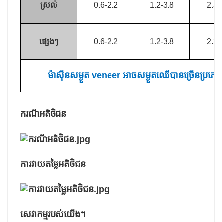
ស្រល់
0.6-2.2
1.2-3.8
2.3-
ផ្សេងៗ
0.6-2.2
1.2-3.8
2.3-
ម៉ាស៊ីនសម្ងួត veneer អាចសម្ងួតឈើបានច្រើនប្រភ
ករណីអតិថិជន
ការវាយតម្លៃអតិថិជន
សេវាកម្មរបស់យើង។