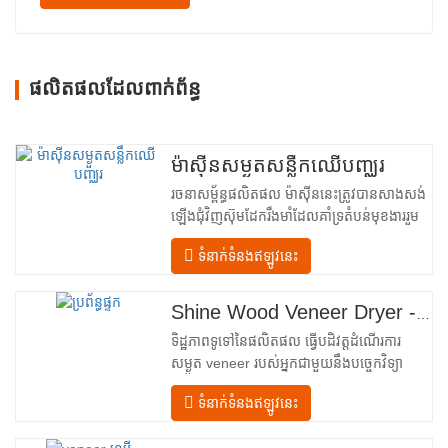
ផលិតផលដែលពាក់ព័ន្ធ
ម៉ាស៊ីនសម្ងួតសន្លឹកឈើបញ្ឈរ
រចនាសម្ព័ន្ធផលិតផល ម៉ាស៊ីននេះត្រូវបានសាងសង់
ឡើងជុំវិញស៊ុមដែករឹងមាំដែលគាំទ្រតំបន់មុខងាររួម
បញ្ចូលគ្នាចំនួនបួន ដែលត្រូវបានរៀបចំជា
ទំនាក់ទំនងឥឡូវនេះ
លំហូរលីនេអ៊ែរពីការបញ្ចូលទៅការបញ្ចេញ។ ផ្នែក
បញ្ចូល– បំពាក់ដោយឧបករណ៍បញ្ជូនចូល និងយន្ត
ការតម្រឹមច្បាស់លាស់ដែលដឹកនាំសន្លឹកឈើប្រណិត
Shine Wood Veneer Dryer - គំរូបង្ហោះផលិតផលពេញលេញ
នីមួយៗបញ្ឈរចូលទៅក្នុងបន្ទប់សម្ងួត។…
ទិដ្ឋភាពទូទៅនៃផលិតផល ធ្វើបដិវត្តដំណើរការ
សម្ងួត veneer របស់អ្នកជាមួយនឹងបច្ចេកវិទ្យា
កម្រិតខ្ពស់ Shenghuai The Shine
ទំនាក់ទំនងឥឡូវនេះ
Roller ម៉ាស៊ីនសម្ងួត veneer តំណាងឱ្យរបក
គំហើញនៅក្នុង veneer ឈើ បច្ចេកវិទ្យាកែច្នៃ។