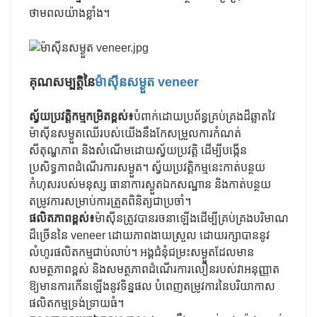
ថាមពលយ៉ាងខ្លាំង។
គុណសម្បត្តិនៃ
ម៉ាស៊ីនសម្ងួត veneer
ស្វ័យប្រវត្តិកម្មកម្រិតខ្ពស់៖
បំពាក់ដោយប្រព័ន្ធគ្រប់គ្រងដ៏ឆ្លាតវៃ
ម៉ាស៊ីនសម្ងួតឈើរបស់យើងនឹងកែសម្រួលការកំណត់
សីតុណ្ហភាព និងសំណើមដោយស្វ័យប្រវត្តិ ដើម្បីបង្កើន
ប្រសិទ្ធភាពដំណើរការសម្ងួត។ ស្វ័យប្រវត្តិកម្មនេះកាត់បន្ថយ
កំហុសរបស់មនុស្ស ធានាការស្ងួតឯកសណ្ឋាន និងកាត់បន្ថយ
តម្រូវការសម្រាប់ការត្រួតពិនិត្យជាប្រចាំ។
ផលិតភាពខ្ពស់៖
ម៉ាស៊ីនត្រូវបានរចនាឡើងដើម្បីគ្រប់គ្រងបរិមាណ
ដ៏ច្រើននៃ veneer ដោយភាពងាយស្រួល ដោយរក្សាបាននូវ
លំហូរផលិតកម្មជាប់លាប់។ អង្គជំនុំជម្រះសម្ងួតដែលមាន
សមត្ថភាពខ្ពស់ និងសមត្ថភាពដំណើរការលឿនរបស់វាអនុញ្ញាត
ឱ្យមានការកើនឡើងនូវទិន្នផល បំពេញតម្រូវការនៃបរិយាកាស
ផលិតកម្មទ្រង់ទ្រាយធំ។