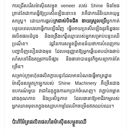
ការជ្រើសរើសម៉ាស៊ីនសម្ងួត veneer របស់ Shine មិនមែន
គ្រាន់តែជាការធ្វើឱ្យប្រសើរឡើងនោះទេ វាគឺជាការវិនិយោគយុទ្ធ
សាស្ត្រ។ ដោយការផ្តល់
ក្រដាស់បិទជិត ងាយស្រួលប្រើ
អ្នកកាត់
បន្ថយពេលវេលាធ្វើការឡើងវិញ ធ្វើអោយប្រសើរឡើងនូវទិន្នផល
ផលិតផលដំបូង និងពង្រឹងកេរ្តិ៍ឈ្មោះរបស់អ្នកសម្រាប់បន្ទះឈើ
ប្រណីត។ វដ្តនៃការសម្ងួតខ្លីមានន័យថាការបំពេញការ
បញ្ជាទិញលឿនជាងមុន ដែលអនុញ្ញាតឱ្យអ្នកឆ្លើយតបយ៉ាងឆាប់
រហ័សទៅនឹងតម្រូវការទីផ្សារ និងធានាបាននូវកិច្ចសន្យាកាន់តែ
ច្រើន។
សម្រាប់ក្រុមហ៊ុនផលិតក្តារបន្ទះដែលមានបំណងធ្វើមាត្រដ្ឋាន
ម៉ាស៊ីនសម្ងួតក្រឡុករបស់ Shine Machinery គឺច្រើនជាង
ឧបករណ៍មួយ វាជាដៃគូក្នុងការរកប្រាក់ចំណេញ។ វាភ្ជាប់គម្លាត
រវាងគុណភាព និងប្រសិទ្ធភាព ដែលធានាឱ្យអាជីវកម្មរបស់
អ្នកឈានមុខគេក្នុងឧស្សាហកម្មដែលរីកចម្រើនឥតឈប់ឈរ។
ប៉ារ៉ាម៉ែត្រផលិតផលនៃម៉ាស៊ីនសម្ងួតឈើ