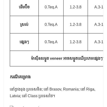
ដើមប៊ីច
0.Teq.A
1.2-3.8
A.3-10
ស្រល់
0.Teq.A
1.2-3.8
A.3-10
ផ្សេងៗ
0.Teq.A
1.2-3.8
A.3-10
ម៉ាស៊ីនសម្ងួត veneer អាចសម្ងួតឈើប្រភេទផ្សេងៗ។ ប
ករណីគម្រោង
នៅក្វាងទុង ប្រទេសចិន; នៅ Brasov, Romania; នៅ Riga,
Latvia; នៅ Class ប្រទេសថៃ។