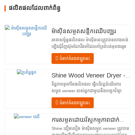
ផលិតផលដែលពាក់ព័ន្ធ
ម៉ាស៊ីនសម្ងួតសន្លឹកឈើបញ្ឈរ
រចនាសម្ព័ន្ធផលិតផល ម៉ាស៊ីននេះត្រូវបានសាងសង់
ឡើងជុំវិញស៊ុមដែករឹងមាំដែលគាំទ្រតំបន់មុខងាររួម
បញ្ចូលគ្នាចំនួនបួន ដែលត្រូវបានរៀបចំជា
ទំនាក់ទំនងឥឡូវនេះ
លំហូរលីនេអ៊ែរពីការបញ្ចូលទៅការបញ្ចេញ។ ផ្នែក
បញ្ចូល– បំពាក់ដោយឧបករណ៍បញ្ជូនចូល និងយន្ត
ការតម្រឹមច្បាស់លាស់ដែលដឹកនាំសន្លឹកឈើប្រណិត
Shine Wood Veneer Dryer - គំរូបង្ហោះផលិតផលពេញលេញ
នីមួយៗបញ្ឈរចូលទៅក្នុងបន្ទប់សម្ងួត។…
ទិដ្ឋភាពទូទៅនៃផលិតផល ធ្វើបដិវត្តដំណើរការ
សម្ងួត veneer របស់អ្នកជាមួយនឹងបច្ចេកវិទ្យា
កម្រិតខ្ពស់ Shenghuai The Shine
ទំនាក់ទំនងឥឡូវនេះ
Roller ម៉ាស៊ីនសម្ងួត veneer តំណាងឱ្យរបក
គំហើញនៅក្នុង veneer ឈើ បច្ចេកវិទ្យាកែច្នៃ។
រចនាឡើងសម្រាប់ក្រុមហ៊ុនផលិតក្តារបន្ទះ រោង
ការសម្ងួតដោយវិស្វកម្មភាពជាក់លាក់សម្រាប់គុណភាព និងទិន្នផលឈើល្អបំផុត
ម៉ាស៊ីនកិនឈើ និងកន្លែងផលិតគ្រឿងសង្ហារិម
Shine ជឿនលឿន ម៉ាស៊ីនសម្ងួត veneer ត្រូវបាន
ទំនើបទាន់សម័យនេះ …