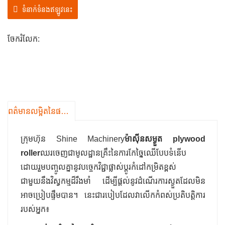
បង្កើតឡើងដើម្បីទប់ទល់នឹងភាពតឹងតែងនៃប្រតិបត្តិការ 24/7 ។
ទំនាក់ទំនងឥឡូវនេះ
មិនថាកែច្នៃឈើខ្លឹម ឬឈើទន់ទេ ម៉ាស៊ីនរក្សាបាននូវដំណើរការ
ប្រកបដោយស្ថេរភាព ទោះបីជាស្ថិតនៅក្រោមលក្ខខណ្ឌសីតុណ្ហភាព
ចែករំលែក:
ខ្ពស់ សំណើមខ្ពស់ — គ្មានការបែកបាក់ គ្មានការរំខាន។
ព​ត៌​មាន​លម្អិត​នៃ​ផលិតផល
ក្រុមហ៊ុន Shine Machinery
ម៉ាស៊ីនសម្ងួត plywood
roller
ឈរចេញជាមូលដ្ឋានគ្រឹះនៃការកែច្នៃឈើបែបទំនើប
ដោយរួមបញ្ចូលគ្នានូវបច្ចេកវិជ្ជាផ្លាស់ប្តូរកំដៅកម្រិតខ្ពស់
ជាមួយនឹងវិស្វកម្មដ៏រឹងមាំ ដើម្បីផ្តល់នូវដំណើរការស្ងួតដែលមិន
អាចប្រៀបផ្ទឹមបាន។ នេះជារបៀបដែលវាលើកកំពស់ប្រតិបត្តិការ
របស់អ្នក៖