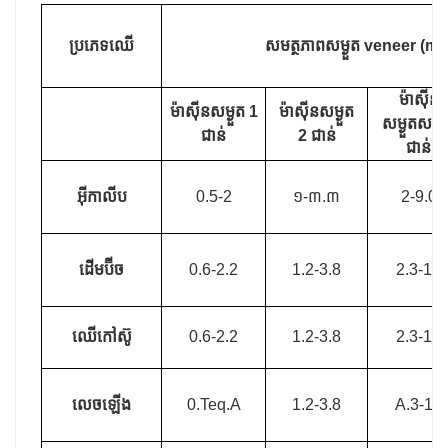
ប្រភេទឈើ
សមត្ថភាពសម្ងួត veneer (m³
ម៉ាស៊ីន
ម៉ាស៊ីនសម្ងួត 1
ម៉ាស៊ីនសម្ងួត
សម្ងួតសក់
ជាន់
2 ជាន់
ជាន់
អ៊ីកាលីប
0.5-2
១-៣.៣
2-9.0
ដើមប៊ីច
0.6-2.2
1.2-3.8
2.3-10
ឈើកៅស៊ូ
0.6-2.2
1.2-3.8
2.3-10
លេចឡើង
0.Teq.A
1.2-3.8
A.3-10