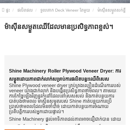
ផ្ទះ
ផលិតផល
ទួលគោក Deck Veneer តែមួយ
ម៉ាស៊ីនសម្ងួតសក់ខ្លី
0,8 ម។ ម
ម៉ាស៊ីនសម្ងួតឈើដែលមានប្រសិទ្ធភាពខ្ពស់។
ម៉ាស៊ីនសម្ងួតឈើដែលមានប្រសិទ្ធភាពខ្ពស់។
Shine Machinery Roller Plywood Veneer Dryer: ការ
សម្ងួតដោយភាពជាក់លាក់សម្រាប់ការផលិតបន្ទះឈើពិសេស
Shine Plywood veneer dryer គ្រប់គ្រងល្បឿនដំណើរការរបស់
veneer យ៉ាងជាក់លាក់ និងបង្កើនប្រសិទ្ធភាពថាមពល។ តាមរយៈ
ការកែច្នៃឡើងវិញនូវកំដៅដែលនៅសេសសល់ និងកាត់បន្ថយការ
បាត់បង់ថាមពល ម៉ាស៊ីនសម្ងួតរបស់ Shine កាត់បន្ថយការប្រើ
ប្រាស់ថាមពលដែលមិនចាំបាច់ ដោយកាត់បន្ថយការចំណាយ
ប្រតិបត្តិការរបស់អ្នកដោយផ្ទាល់។
Shine Machinery ផ្តល់អាទិភាពដល់ភាពអាចជឿជាក់បាន ដោយ
មានស៊ុមដែកធន់ធ្ងន់ និងសមាសធាតុធន់នឹងការច្រេះ ដែលត្រូវបាន