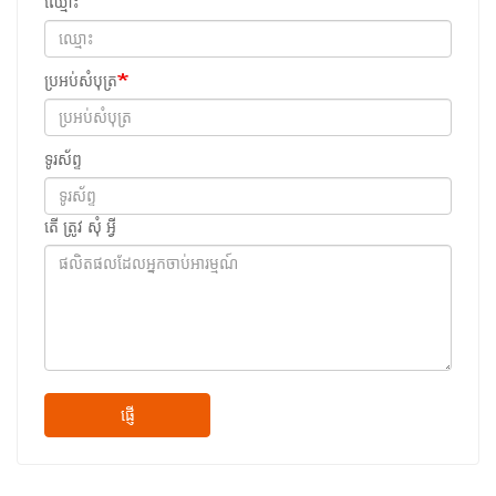
ឈ្មោះ
ប្រអប់សំបុត្រ
ទូរស័ព្ទ
តើ ត្រូវ សុំ អ្វី
ផ្ញើ