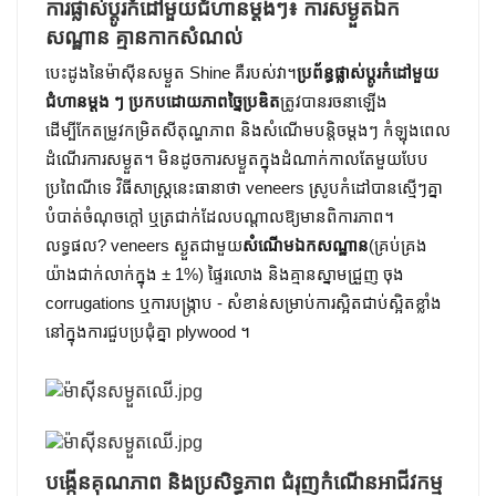
ការផ្លាស់ប្តូរកំដៅមួយជំហានម្តងៗ៖ ការសម្ងួតឯក
សណ្ឋាន គ្មានកាកសំណល់
បេះដូងនៃម៉ាស៊ីនសម្ងួត Shine គឺរបស់វា។
ប្រព័ន្ធផ្លាស់ប្តូរកំដៅមួយ
ជំហានម្តង ៗ ប្រកបដោយភាពច្នៃប្រឌិត
ត្រូវបានរចនាឡើង
ដើម្បីកែតម្រូវកម្រិតសីតុណ្ហភាព និងសំណើមបន្តិចម្តងៗ កំឡុងពេល
ដំណើរការសម្ងួត។ មិនដូចការសម្ងួតក្នុងដំណាក់កាលតែមួយបែប
ប្រពៃណីទេ វិធីសាស្ត្រនេះធានាថា veneers ស្រូបកំដៅបានស្មើៗគ្នា
បំបាត់ចំណុចក្តៅ ឬត្រជាក់ដែលបណ្តាលឱ្យមានពិការភាព។
លទ្ធផល? veneers ស្ងួតជាមួយ
សំណើមឯកសណ្ឋាន
(គ្រប់គ្រង
យ៉ាងជាក់លាក់ក្នុង ± 1%) ផ្ទៃរលោង និងគ្មានស្នាមជ្រួញ ចុង
corrugations ឬការបង្ក្រាប - សំខាន់សម្រាប់ការស្អិតជាប់ស្អិតខ្លាំង
នៅក្នុងការជួបប្រជុំគ្នា plywood ។
បង្កើនគុណភាព និងប្រសិទ្ធភាព ជំរុញកំណើនអាជីវកម្ម