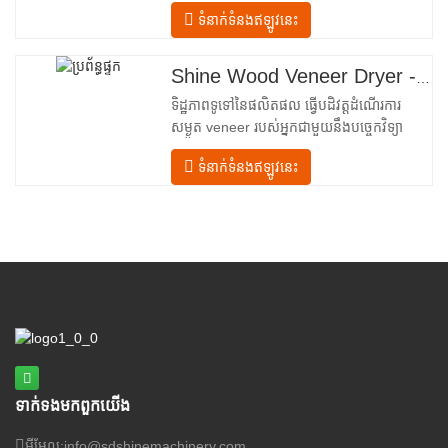
បញ្ចូលគ្នាចំនួនបួន ដែលត្រូវបានរៀបចំជា
ទំនាក់ទំនងឥឡូវនេះ
លំហូរលីនេអ៊ែរពីការបញ្ចូលទៅការបញ្ចេញ។ ផ្នែក
បញ្ចូល– បំពាក់ដោយឧបករណ៍បញ្ជូនចូល និងយន្ត
ការតម្រឹមច្បាស់លាស់ដែលដឹកនាំសន្លឹកឈើប្រណិត
Shine Wood Veneer Dryer - គំរូបង្ហោះផលិតផលពេញលេញ
នីមួយៗបញ្ឈរចូលទៅក្នុងបន្ទប់សម្ងួត។
ទិដ្ឋភាពទូទៅនៃផលិតផល ធ្វើបដិវត្តដំណើរការ
សម្ងួត veneer របស់អ្នកជាមួយនឹងបច្ចេកវិទ្យា
កម្រិតខ្ពស់ Shenghuai The Shine
ទំនាក់ទំនងឥឡូវនេះ
Roller ម៉ាស៊ីនសម្ងួត veneer តំណាងឱ្យរបក
គំហើញនៅក្នុង veneer ឈើ បច្ចេកវិទ្យាកែច្នៃ។
រចនាឡើងសម្រាប់ក្រុមហ៊ុនផលិតក្តារបន្ទះ រោង
ម៉ាស៊ីនកិនឈើ និងកន្លែងផលិតគ្រឿងសង្ហារិម
ទំនើបទាន់សម័យនេះ
ទាក់ទង​មក​ពួក​យើង
អ៊ីមែល:
info@sdshinemachinery.com