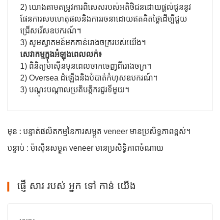
2) យោងតាមតម្រូវការពិសេសរបស់អតិថិជនដោយផ្តល់ជូននូវ
ផែនការសមហេតុផលនិងការរចនាដោយឥតគិតថ្លៃដើម្បីជួយ
ជ្រើសរើសឧបករណ៍។
3) សូមស្វាគមន៍មកកាន់រោងចក្ររបស់យើង។
សេវាកម្មក្នុងអំឡុងពេលលក់៖
1) ពិនិត្យម៉ាស៊ីនមុនពេលចាកចេញពីរោងចក្រ។
2) Oversea ដំឡើងនិងបំបាត់កំហុសឧបករណ៍។
3) បណ្តុះបណ្តាលប្រតិបត្តិករជួរទីមួយ។
មុន : បន្ទាត់ផលិតកម្មនៃការសម្ងួត veneer មានប្រសិទ្ធភាពខ្ពស់។
បន្ទាប់ : ម៉ាស៊ីនសម្ងួត veneer មានប្រសិទ្ធិភាពចំណាយ
ផ្ញើ សារ របស់ អ្នក ទៅ កាន់ យើង