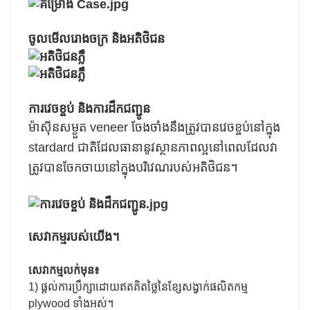
ចូលមើលរោងចក្រ និងអតិថិជន
ការវេចខ្ចប់ និងការដឹកជញ្ជូន
ម៉ាស៊ីនសម្ងួត veneer ចែងចាំងនឹងត្រូវបានវេចខ្ចប់នៅក្នុង
stardard ជាតិដែលធានានូវស្ថានភាពល្អនៅពេលដែលវា
ត្រូវបានចែកចាយនៅក្នុងបរិវេណរបស់អតិថិជន។
សេវាកម្មរបស់យើង។
សេវាកម្មលក់មុន៖
1) ផ្តល់ការប្រឹក្សាដោយឥតគិតថ្លៃនៃខ្សែសង្វាក់ផលិតកម្ម
plywood ទាំងអស់។