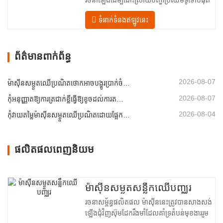
រចនាឡើងដើម្បីដោះស្រាយបញ្ហាប្រឈមទូទៅបំផុត
នៅក្នុង ការស្ងួត veneer៖ សំណើមមិនស្មើគ្នា
ទំនាក់ទំនងឥឡូវនេះ
ថាមពលគ្មានប្រសិទ្ធភាព និងហានិភ័យនៃពិការភាព
ដូចជាការឡើងក្រហម ប្រេះ ឬការប្រែពណ៌។ ដោយ
ធ្វើជាម្ចាស់នៃវិទ្យាសាស្ត្រ ការស្ងួត…
ព័ត៌មានពាក់ព័ន្ធ
2026-08-07
ម៉ាស៊ីនសម្ងួតឈើប្រណិតថោកអាចបង្ហូរប្រាក់ចំណេញរបស់អ្នកដោយស្ងៀមស្ងាត់
2026-08-07
កុំអនុញ្ញាតឱ្យការត្រជាក់ខ្លីធ្វើឱ្យខូចដល់ការតម្រៀបសន្លឹកឈើ
2026-08-04
កុំវាយតម្លៃម៉ាស៊ីនសម្ងួតឈើប្រណិតដោយផ្អែកលើសមត្ថភាពតែម្នាក់ឯង
ផលិតផលពេញនិយម
ម៉ាស៊ីនសម្ងួតសន្លឹកឈើបញ្ឈរ
រចនាសម្ព័ន្ធផលិតផល ម៉ាស៊ីននេះត្រូវបានសាងសង់
ឡើងជុំវិញស៊ុមដែករឹងមាំដែលគាំទ្រតំបន់មុខងាររួម